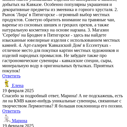
добытых на Кавказе. Особенно популярны украшения и
декоративные предметы из змеевика и горного хрусталя. 2.
Рынок 'Лира' в Пятигорске - огромный выбор местных
продуктов. Советую обратить внимание на травяные чаи,
варенье из сосновых шишек и грецких орехов, а также
натуральную косметику на основе нарзана. 3. Магазин
'Серебро' на Бродвее в Пятигорске - здесь вы найдете
изысканные ювелирные изделия с использованием местных
камней. 4. Арт-галерея 'Кавказский Дом' в Ессентуках -
отличное место для покупки картин местных художников и
изделий народных промыслов. Не забудьте также про
гастрономические сувениры - кавказские специи, сыры,
минеральную воду в оригинальных бутылках. Приятных
покупок!
Ответить
Елена
19 февраля 2025
Спасибо за подробный ответ, Марина! А не подскажешь, есть
ли на КМВ какие-нибудь уникальные сувениры, связанные с
творчеством Лермонтова? Я большая поклонница его поэзии.
Ответить
Марина
19 февраля 2025