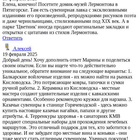
Елена, конечно! Посетите домик-музей Лермонтова в
Пятигорске. Там есть сувенирная лавка с эксклюзивными
изданиями его произведений, репродукциями рисунков поэта
и даже чернильницами, стилизованными под XIX век. А в
парке 'Цветник' иногда продают оригинальные закладки и
открытки с цитатами из стихов Лермонтова.
Ответить
Алексей
19 февраля 2025
Добрый день! Хочу дополнить ответ Марины и поделиться
своим опытом. Если вы ищете что-то действительно
уникальное, обратите внимание на следующие варианты: 1.
Балкарские войлочные изделия - их можно найти на рынках
Кисловодска. Это потрясающие ковры, тапочки и сумки
ручной работы. 2. Керамика из Кисловодска - местные
мастера создают удивительные изделия с кавказскими
орнаментами. Особенно рекомендую кружки для нарзана. 3.
Казачьи сувениры в станице Горячеводской - здесь можно
купить настоящие казачьи нагайки, папахи и другие
атрибуты. 4. Терренкуры здоровья - в санаториях КМВ
продают специальные наборы для прохождения лечебных
маршрутов. Это отличный подарок для тех, кто заботится о
здоровье. И не забудьте про местные вина и коньяки - они
тоже могут стать отличным сувениром. Удачных покупок!