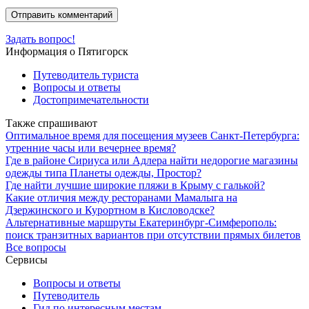
Задать вопрос!
Информация о Пятигорск
Путеводитель туриста
Вопросы и ответы
Достопримечательности
Также спрашивают
Оптимальное время для посещения музеев Санкт-Петербурга:
утренние часы или вечернее время?
Где в районе Сириуса или Адлера найти недорогие магазины
одежды типа Планеты одежды, Простор?
Где найти лучшие широкие пляжи в Крыму с галькой?
Какие отличия между ресторанами Мамалыга на
Дзержинского и Курортном в Кисловодске?
Альтернативные маршруты Екатеринбург-Симферополь:
поиск транзитных вариантов при отсутствии прямых билетов
Все вопросы
Сервисы
Вопросы и ответы
Путеводитель
Гид по интересным местам