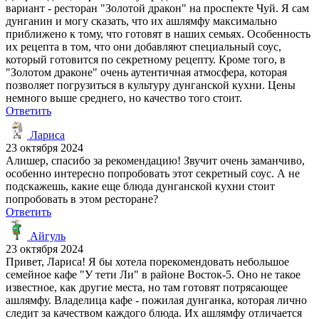
вариант - ресторан "Золотой дракон" на проспекте Чуй. Я сам
дунганин и могу сказать, что их ашлямфу максимально
приближено к тому, что готовят в наших семьях. Особенность
их рецепта в том, что они добавляют специальный соус,
который готовится по секретному рецепту. Кроме того, в
"Золотом драконе" очень аутентичная атмосфера, которая
позволяет погрузиться в культуру дунганской кухни. Цены
немного выше среднего, но качество того стоит.
Ответить
Лариса
23 октября 2024
Алишер, спасибо за рекомендацию! Звучит очень заманчиво,
особенно интересно попробовать этот секретный соус. А не
подскажешь, какие еще блюда дунганской кухни стоит
попробовать в этом ресторане?
Ответить
Айгуль
23 октября 2024
Привет, Лариса! Я бы хотела порекомендовать небольшое
семейное кафе "У тети Ли" в районе Восток-5. Оно не такое
известное, как другие места, но там готовят потрясающее
ашлямфу. Владелица кафе - пожилая дунганка, которая лично
следит за качеством каждого блюда. Их ашлямфу отличается