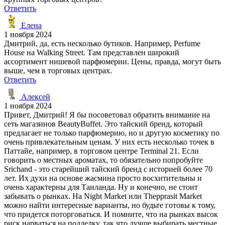
Ответить
Елена
1 ноября 2024
Дмитрий, да, есть несколько бутиков. Например, Perfume
House на Walking Street. Там представлен широкий
ассортимент нишевой парфюмерии. Цены, правда, могут быть
выше, чем в торговых центрах.
Ответить
Алексей
1 ноября 2024
Привет, Дмитрий! Я бы посоветовал обратить внимание на
сеть магазинов BeautyBuffet. Это тайский бренд, который
предлагает не только парфюмерию, но и другую косметику по
очень привлекательным ценам. У них есть несколько точек в
Паттайе, например, в торговом центре Terminal 21. Если
говорить о местных ароматах, то обязательно попробуйте
Srichand - это старейший тайский бренд с историей более 70
лет. Их духи на основе жасмина просто восхитительны и
очень характерны для Таиланда. Ну и конечно, не стоит
забывать о рынках. На Night Market или Thepprasit Market
можно найти интересные варианты, но будьте готовы к тому,
что придется поторговаться. И помните, что на рынках высок
риск нарваться на подделку, так что лучше выбирать местные