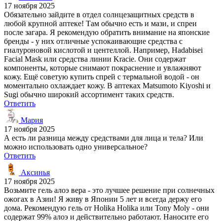
17 ноября 2025
Обязательно зайдите в отдел солнцезащитных средств в
любой крупной аптеке! Там обычно есть и мази, и спреи
после загара. Я рекомендую обратить внимание на японские
бренды - у них отличные успокаивающие средства с
гиалуроновой кислотой и центеллой. Например, Hadabisei
Facial Mask или средства линии Kracie. Они содержат
компоненты, которые снимают покраснение и увлажняют
кожу. Ещё советую купить спрей с термальной водой - он
моментально охлаждает кожу. В аптеках Matsumoto Kiyoshi и
Sugi обычно широкий ассортимент таких средств.
Ответить
Мария
17 ноября 2025
А есть ли разница между средствами для лица и тела? Или
можно использовать одно универсальное?
Ответить
Аксинья
17 ноября 2025
Возьмите гель алоэ вера - это лучшее решение при солнечных
ожогах в Азии! Я живу в Японии 5 лет и всегда держу его
дома. Рекомендую гель от Holika Holika или Tony Moly - они
содержат 99% алоэ и действительно работают. Наносите его