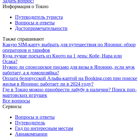
Задать вопрос!
Информация о Токио
Путеводитель туриста
Вопросы и ответы
Достопримечательности
Также спрашивают
Какую SIM-карту выбрать для путешествия по Японии: обзор
операторов и тарифов
Куда лучше поехать из Киото на 1 день: Кобе, Нара или
Осака?
Нужно ли спонсорское письмо для визы в Японию, если муж
работает, а я домохозяйка?
Оплата белорусской Альфа-картой на Booking.com при поиске
жилья в Японии: работает ли в 2024 году?
Где в Токио можно приобрести лабубу в наличии? Поиск поп-
мартовских игрушек
Все вопросы
Сервисы
Вопросы и ответы
Путеводитель
Гид по интересным местам
Авиакомпании