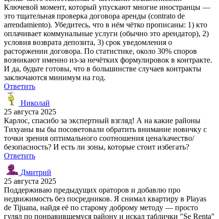
Ключевой момент, который упускают многие иностранцы —
это тщательная проверка договора аренды (contrato de
arrendamiento). Убедитесь, что в нём чётко прописаны: 1) кто
оплачивает коммунальные услуги (обычно это арендатор), 2)
условия возврата депозита, 3) срок уведомления о
расторжении договора. По статистике, около 30% споров
возникают именно из-за нечётких формулировок в контракте.
И да, будьте готовы, что в большинстве случаев контракты
заключаются минимум на год.
Ответить
Николай
25 августа 2025
Карлос, спасибо за экспертный взгляд! А на какие районы
Тихуаны вы бы посоветовали обратить внимание новичку с
точки зрения оптимального соотношения цена/качество/
безопасность? И есть ли зоны, которые стоит избегать?
Ответить
Дмитрий
25 августа 2025
Поддерживаю предыдущих ораторов и добавлю про
недвижимость без посредников. Я снимал квартиру в Playas
de Tijuana, найдя её по старому доброму методу — просто
гулял по понравившемуся району и искал таблички "Se Renta"