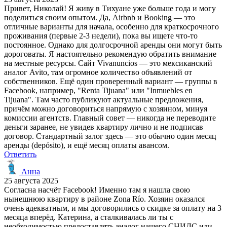
Привет, Николай! Я живу в Тихуане уже больше года и могу
поделиться своим опытом. Да, Airbnb и Booking — это
отличные варианты для начала, особенно для краткосрочного
проживания (первые 2-3 недели), пока вы ищете что-то
постоянное. Однако для долгосрочной аренды они могут быть
дороговаты. Я настоятельно рекомендую обратить внимание
на местные ресурсы. Сайт Vivanuncios — это мексиканский
аналог Avito, там огромное количество объявлений от
собственников. Ещё один проверенный вариант — группы в
Facebook, например, "Renta Tijuana" или "Inmuebles en
Tijuana". Там часто публикуют актуальные предложения,
причём можно договориться напрямую с хозяином, минуя
комиссии агентств. Главный совет — никогда не переводите
деньги заранее, не увидев квартиру лично и не подписав
договор. Стандартный залог здесь — это обычно один месяц
аренды (depósito), и ещё месяц оплаты авансом.
Ответить
Анна
25 августа 2025
Согласна насчёт Facebook! Именно там я нашла свою
нынешнюю квартиру в районе Zona Río. Хозяин оказался
очень адекватным, и мы договорились о скидке за оплату на 3
месяца вперёд. Катерина, а сталкивалась ли ты с
необходимостью предоставлять аналог нашего СНИЛС или