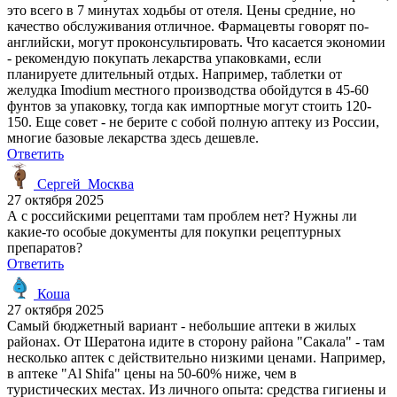
это всего в 7 минутах ходьбы от отеля. Цены средние, но
качество обслуживания отличное. Фармацевты говорят по-
английски, могут проконсультировать. Что касается экономии
- рекомендую покупать лекарства упаковками, если
планируете длительный отдых. Например, таблетки от
желудка Imodium местного производства обойдутся в 45-60
фунтов за упаковку, тогда как импортные могут стоить 120-
150. Еще совет - не берите с собой полную аптеку из России,
многие базовые лекарства здесь дешевле.
Ответить
Сергей_Москва
27 октября 2025
А с российскими рецептами там проблем нет? Нужны ли
какие-то особые документы для покупки рецептурных
препаратов?
Ответить
Коша
27 октября 2025
Самый бюджетный вариант - небольшие аптеки в жилых
районах. От Шератона идите в сторону района "Сакала" - там
несколько аптек с действительно низкими ценами. Например,
в аптеке "Al Shifa" цены на 50-60% ниже, чем в
туристических местах. Из личного опыта: средства гигиены и