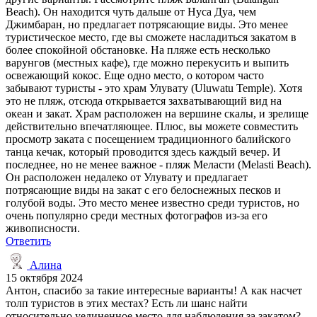
Beach). Он находится чуть дальше от Нуса Дуа, чем
Джимбаран, но предлагает потрясающие виды. Это менее
туристическое место, где вы сможете насладиться закатом в
более спокойной обстановке. На пляже есть несколько
варунгов (местных кафе), где можно перекусить и выпить
освежающий кокос. Еще одно место, о котором часто
забывают туристы - это храм Улувату (Uluwatu Temple). Хотя
это не пляж, отсюда открывается захватывающий вид на
океан и закат. Храм расположен на вершине скалы, и зрелище
действительно впечатляющее. Плюс, вы можете совместить
просмотр заката с посещением традиционного балийского
танца кечак, который проводится здесь каждый вечер. И
последнее, но не менее важное - пляж Меласти (Melasti Beach).
Он расположен недалеко от Улувату и предлагает
потрясающие виды на закат с его белоснежных песков и
голубой воды. Это место менее известно среди туристов, но
очень популярно среди местных фотографов из-за его
живописности.
Ответить
Алина
15 октября 2024
Антон, спасибо за такие интересные варианты! А как насчет
толп туристов в этих местах? Есть ли шанс найти
относительно уединенное место для наблюдения за закатом?