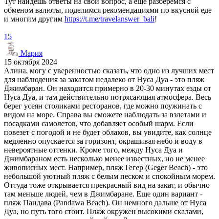
Тут найдёшь ответы на свой вопрос, а ещё разберёмся с
обменом валюты, поделимся рекомендациями по вкусной еде
и многим другим
https://t.me/travelanswer_bali
!
15
Мария
15 октября 2024
Алина, могу с уверенностью сказать, что одно из лучших мест
для наблюдения за закатом недалеко от Нуса Дуа - это пляж
Джимбаран. Он находится примерно в 20-30 минутах езды от
Нуса Дуа, и там действительно потрясающая атмосфера. Весь
берег усеян столиками ресторанов, где можно поужинать с
видом на море. Справа вы сможете наблюдать за взлетами и
посадками самолетов, что добавляет особый шарм. Если
повезет с погодой и не будет облаков, вы увидите, как солнце
медленно опускается за горизонт, окрашивая небо и воду в
невероятные оттенки. Кроме того, между Нуса Дуа и
Джимбараном есть несколько менее известных, но не менее
живописных мест. Например, пляж Гегер (Geger Beach) - это
небольшой уютный пляж с белым песком и спокойным морем.
Оттуда тоже открывается прекрасный вид на закат, и обычно
там меньше людей, чем в Джимбаране. Еще один вариант -
пляж Пандава (Pandawa Beach). Он немного дальше от Нуса
Дуа, но путь того стоит. Пляж окружен высокими скалами,