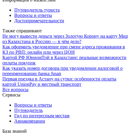
Путеводитель туриста
Вопросы и ответы
Достопримечательности
Также спрашивают
Не могу вывести деньги через Золотую Корону на карту Мир
из Казахстана в Россию — в чём дело?
Как оформить уведомление при смене адреса проживания в
КЗ по РВП: онлайн или через ЦОН
Картой РФ ЮнионПэй в Казахстане: реальные возможности
оплаты покупок
Как указать номер договора при уведомлении налоговой о
переименовании банка Jusan
Первая поездка в Астану на сутки: особенности оплаты
картой UnionPay и местный транспорт
Все вопросы
Сервисы
Вопросы и ответы
Путеводитель
Гид по интересным местам
Авиакомпании
База знаний