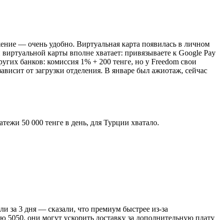
жение — очень удобно. Виртуальная карта появилась в личном
й виртуальной карты вполне хватает: привязываете к Google Pay
угих банков: комиссия 1% + 200 тенге, но у Freedom свои
ависит от загрузки отделения. В январе был ажиотаж, сейчас
тежи 50 000 тенге в день, для Турции хватало.
и за 3 дня — сказали, что премиум быстрее из-за
ию 5050, они могут ускорить доставку за дополнительную плату