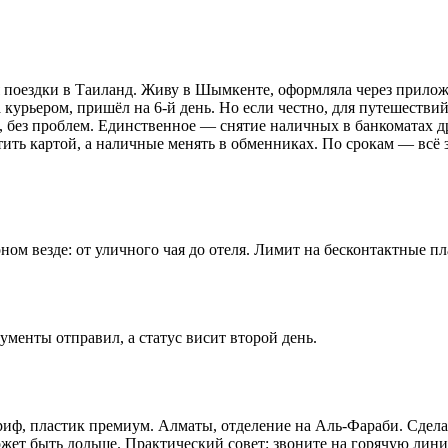
ля поездки в Таиланд. Живу в Шымкенте, оформляла через прило
а курьером, пришёл на 6-й день. Но если честно, для путешестви
, без проблем. Единственное — снятие наличных в банкоматах др
тить картой, а наличные менять в обменниках. По срокам — всё з
м везде: от уличного чая до отеля. Лимит на бесконтактные пла
ументы отправил, а статус висит второй день.
риф, пластик премиум. Алматы, отделение на Аль-Фараби. Сделал
ожет быть дольше. Практический совет: звоните на горячую лин