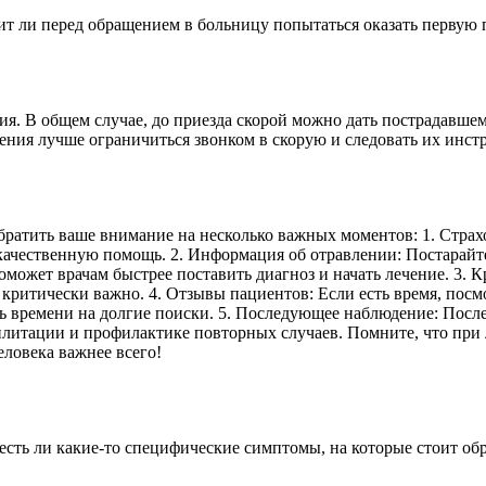
оит ли перед обращением в больницу попытаться оказать первую
ния. В общем случае, до приезда скорой можно дать пострадавше
ения лучше ограничиться звонком в скорую и следовать их инст
ратить ваше внимание на несколько важных моментов: 1. Страхо
чественную помощь. 2. Информация об отравлении: Постарайте
поможет врачам быстрее поставить диагноз и начать лечение. 3.
 критически важно. 4. Отзывы пациентов: Если есть время, пос
ять времени на долгие поиски. 5. Последующее наблюдение: Пос
илитации и профилактике повторных случаев. Помните, что при 
ловека важнее всего!
сть ли какие-то специфические симптомы, на которые стоит об