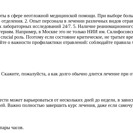
боты в сфере неотложной медицинской помощи. При выборе бол
 отделения. 2. Опыт персонала в лечении различных видов отр
х лабораторных исследований 24/7. 5. Наличие реанимационного
ериям. Например, в Москве это не только НИИ им. Склифосовско
 crucial роль. Поэтому если состояние критическое, не тратьте
йте о важности профилактики отравлений: соблюдайте правила 
 Скажите, пожалуйста, а как долго обычно длится лечение при 
ести может варьироваться от нескольких дней до недели, в зав
ей. Важно полностью завершить курс лечения, даже если самоч
пары часов.