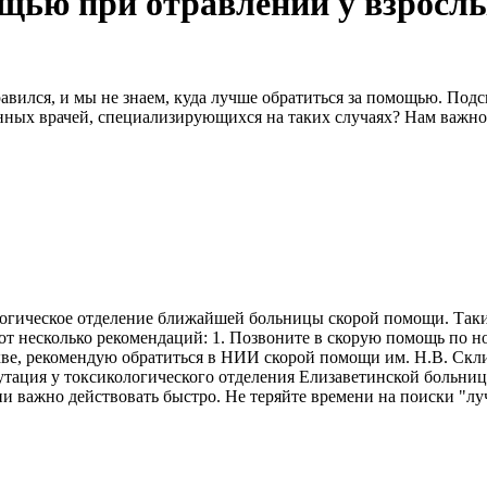
ощью при отравлении у взросл
равился, и мы не знаем, куда лучше обратиться за помощью. Под
нных врачей, специализирующихся на таких случаях? Нам важно
ологическое отделение ближайшей больницы скорой помощи. Так
т несколько рекомендаций: 1. Позвоните в скорую помощь по но
кве, рекомендую обратиться в НИИ скорой помощи им. Н.В. Скли
утация у токсикологического отделения Елизаветинской больни
и важно действовать быстро. Не теряйте времени на поиски "л