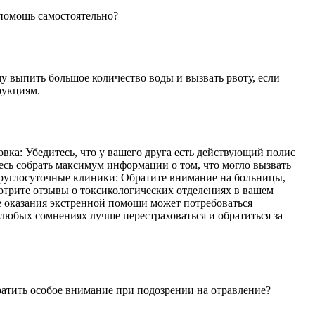
 помощь самостоятельно?
му выпить большое количество воды и вызвать рвоту, если
рукциям.
вка: Убедитесь, что у вашего друга есть действующий полис
сь собрать максимум информации о том, что могло вызвать
 Круглосуточные клиники: Обратите внимание на больницы,
мотрите отзывы о токсикологических отделениях в вашем
ле оказания экстренной помощи может потребоваться
любых сомнениях лучше перестраховаться и обратиться за
ратить особое внимание при подозрении на отравление?