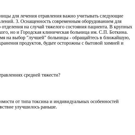
ьницы для лечения отравления важно учитывать следующие
авлений. 3. Оснащенность современным оборудованием для
 отделения на случай тяжелого состояния пациента. В крупных
го, но и Городская клиническая больница им. С.П. Боткина.
 время на выбор "лучшей" больницы - обращайтесь в ближайшую,
хранения продуктов, будьте осторожны с бытовой химией и
отравлениях средней тяжести?
исимости от типа токсина и индивидуальных особенностей
увствие улучшилось раньше.