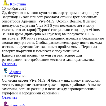
Кристина
10 ноября 2025
Да, безусловно можно купить сим-карту прямо в аэропорту
Звартноц! В зале прилета работают стойки трех основных
операторов Армении: Viva-MTS, Ucom и Beeline. Я лично
пользуюсь услугами Viva-MTS уже несколько лет и могу
сказать, что их тариф 'Турист' специально создан для visitors.
За 3000 драм (примерно 600 рублей) вы получаете 10 ГБ
интернета, 100 минут международных звонков и безлимитные
звонки внутри сети. Стойка расположена сразу после выхода
из зоны получения багажа, нельзя пройти мимо. Персонал
говорит по-русски и помогает с подключением.
Единственный нюанс - нужен загранпаспорт для
регистрации, это требование местного законодательства.
Ответить
Армен
10 ноября 2025
Согласна насчет Viva-MTS! Я брала у них симку в прошлом
месяце, покрытие отличное даже в горных районах. А вы не
заметили, есть ли разница в цене между аэропортовскими
тарифами и городскими салонами?
Ответить
Дмитрий