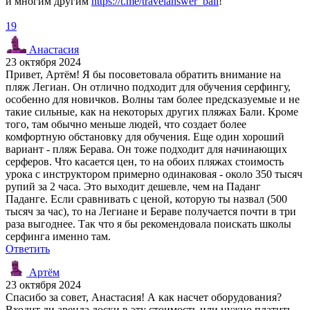
и многим другим
https://t.me/travelanswer_bali
!
19
Анастасия
23 октября 2024
Привет, Артём! Я бы посоветовала обратить внимание на
пляж Легиан. Он отлично подходит для обучения серфингу,
особенно для новичков. Волны там более предсказуемые и не
такие сильные, как на некоторых других пляжах Бали. Кроме
того, там обычно меньше людей, что создает более
комфортную обстановку для обучения. Еще один хороший
вариант - пляж Берава. Он тоже подходит для начинающих
серферов. Что касается цен, то на обоих пляжах стоимость
урока с инструктором примерно одинаковая - около 350 тысяч
рупий за 2 часа. Это выходит дешевле, чем на Паданг
Паданге. Если сравнивать с ценой, которую ты назвал (500
тысяч за час), то на Легиане и Бераве получается почти в три
раза выгоднее. Так что я бы рекомендовала поискать школы
серфинга именно там.
Ответить
Артём
23 октября 2024
Спасибо за совет, Анастасия! А как насчет оборудования?
Входит ли аренда доски в эту стоимость или нужно платить