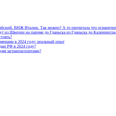
ийский. ВНЖ Италии. Так можно? А то прочитала что ограничени
из Швеции на пароме до Гданьска из Гданьска до Калининграда.
стоять?
мерами в 2024 году: реальный опыт
дан РФ в 2024 году?
умя загранпаспортами?