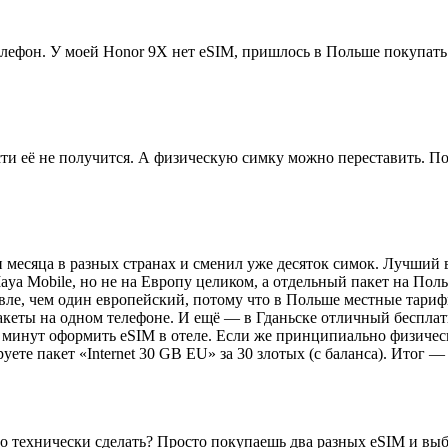
телефон. У моей Honor 9X нет eSIM, пришлось в Польше покупать
ести её не получится. А физическую симку можно переставить. П
и месяца в разных странах и сменил уже десяток симок. Лучший
ya Mobile, но не на Европу целиком, а отдельный пакет на Польшу
вле, чем один европейский, потому что в Польше местные тариф
еты на одном телефоне. И ещё — в Гданьске отличный бесплатны
0 минут оформить eSIM в отеле. Если же принципиально физическ
уете пакет «Internet 30 GB EU» за 30 злотых (с баланса). Итог —
о технически сделать? Просто покупаешь два разных eSIM и выб