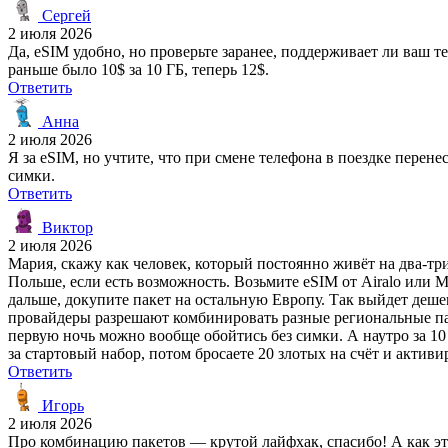
Сергей
2 июля 2026
Да, eSIM удобно, но проверьте заранее, поддерживает ли ваш 
раньше было 10$ за 10 ГБ, теперь 12$.
Ответить
Анна
2 июля 2026
Я за eSIM, но учтите, что при смене телефона в поездке перен
симки.
Ответить
Виктор
2 июля 2026
Мария, скажу как человек, который постоянно живёт на два-тр
Польше, если есть возможность. Возьмите eSIM от Airalo или Ma
дальше, докупите пакет на остальную Европу. Так выйдет деше
провайдеры разрешают комбинировать разные региональные пак
первую ночь можно вообще обойтись без симки. А наутро за 1
за стартовый набор, потом бросаете 20 злотых на счёт и активир
Ответить
Игорь
2 июля 2026
Про комбинацию пакетов — крутой лайфхак, спасибо! А как эт