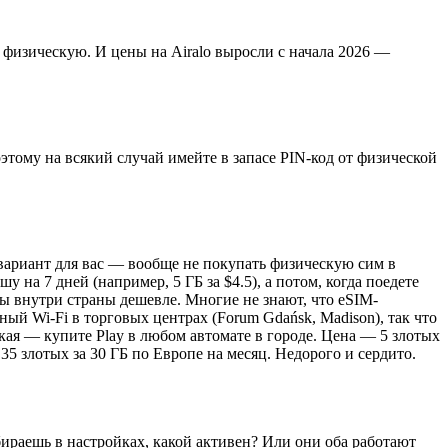
 физическую. И цены на Airalo выросли с начала 2026 —
оэтому на всякий случай имейте в запасе PIN-код от физической
 вариант для вас — вообще не покупать физическую сим в
 на 7 дней (например, 5 ГБ за $4.5), а потом, когда поедете
ы внутри страны дешевле. Многие не знают, что eSIM-
й Wi-Fi в торговых центрах (Forum Gdańsk, Madison), так что
ая — купите Play в любом автомате в городе. Цена — 5 злотых
 35 злотых за 30 ГБ по Европе на месяц. Недорого и сердито.
ираешь в настройках, какой активен? Или они оба работают