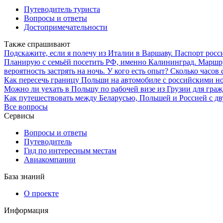
Путеводитель туриста
Вопросы и ответы
Достопримечательности
Также спрашивают
Подскажите, если я полечу из Италии в Варшаву. Паспорт росс
Планирую с семьёй посетить РФ, именно Калининград. Маршрут 
вероятность застрять на ночь. У кого есть опыт? Сколько часов 
Как пересечь границу Польши на автомобиле с российскими но
Можно ли уехать в Польшу по рабочей визе из Грузии для граж
Как путешествовать между Беларусью, Польшей и Россией с дв
Все вопросы
Сервисы
Вопросы и ответы
Путеводитель
Гид по интересным местам
Авиакомпании
База знаний
О проекте
Информация