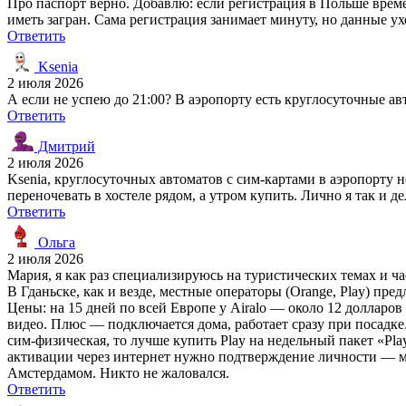
Про паспорт верно. Добавлю: если регистрация в Польше врем
иметь загран. Сама регистрация занимает минуту, но данные ухо
Ответить
Ksenia
2 июля 2026
А если не успею до 21:00? В аэропорту есть круглосуточные а
Ответить
Дмитрий
2 июля 2026
Ksenia, круглосуточных автоматов с сим-картами в аэропорту не
переночевать в хостеле рядом, а утром купить. Лично я так и 
Ответить
Ольга
2 июля 2026
Мария, я как раз специализируюсь на туристических темах и ча
В Гданьске, как и везде, местные операторы (Orange, Play) пр
Цены: на 15 дней по всей Европе у Airalo — около 12 долларов (
видео. Плюс — подключается дома, работает сразу при посадке
сим-физическая, то лучше купить Play на недельный пакет «Play
активации через интернет нужно подтверждение личности — мо
Амстердамом. Никто не жаловался.
Ответить