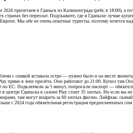
2026 прилетаем в Гданьск из Калининграда (рейс в 18:00), а по
ех странах без переплат. Подскажите, где в Гданьске лучше куп
й Европе. Мы обе не очень опытные туристы, поэтому хочется на
блема с симкой вставала остро — нужно было и на месте звонить,
lay прямо в зоне прилёта. Они работают до 21:00. Купил там Ora
 по ЕС. Подключили за 5 минут, попросили паспорт — обязатель
 в центре Гданьска в салоне Play стоит 35 злотых. Но если вы не
нирами, там могут впарить за 60 злотых фигню. Лайфхак: скачай
ше с 2024 года обязательная регистрация предоплаченных сим по