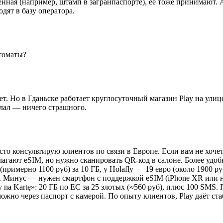
енная (например, штамп в загранпаспорте), её тоже принимают
дят в базу оператора.
втоматы?
т. Но в Гданьске работает круглосуточный магазин Play на улице
делал — ничего страшного.
сто консультирую клиентов по связи в Европе. Если вам не хоче
едлагают eSIM, но нужно сканировать QR-код в салоне. Более удо
примерно 1100 руб) за 10 ГБ, у Holafly — 19 евро (около 1900 ру
. Минус — нужен смартфон с поддержкой eSIM (iPhone XR или но
 na Kartę»: 20 ГБ по ЕС за 25 злотых (≈560 руб), плюс 100 SMS. 
жно через паспорт с камерой. По опыту клиентов, Play даёт ст