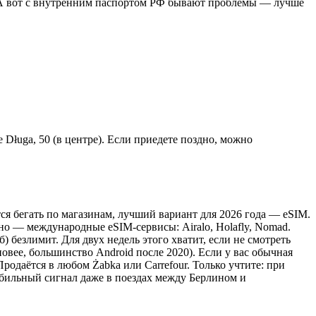
. А вот с внутренним паспортом РФ бывают проблемы — лучше
 Długa, 50 (в центре). Если приедете поздно, можно
тся бегать по магазинам, лучший вариант для 2026 года — eSIM.
бно — международные eSIM-сервисы: Airalo, Holafly, Nomad.
б) безлимит. Для двух недель этого хватит, если не смотреть
вее, большинство Android после 2020). Если у вас обычная
Продаётся в любом Żabka или Carrefour. Только учтите: при
абильный сигнал даже в поездах между Берлином и