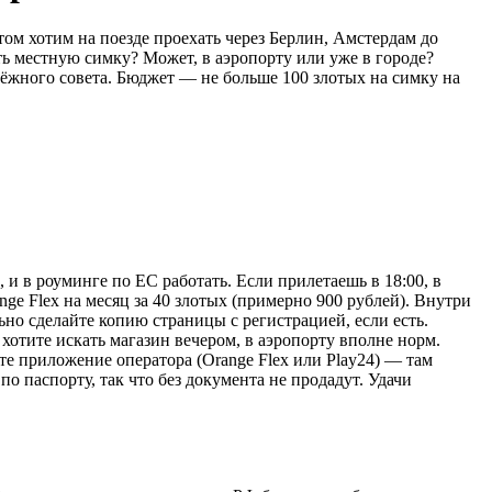
том хотим на поезде проехать через Берлин, Амстердам до
ить местную симку? Может, в аэропорту или уже в городе?
дёжного совета. Бюджет — не больше 100 злотых на симку на
 и в роуминге по ЕС работать. Если прилетаешь в 18:00, в
nge Flex на месяц за 40 злотых (примерно 900 рублей). Внутри
но сделайте копию страницы с регистрацией, если есть.
 хотите искать магазин вечером, в аэропорту вполне норм.
те приложение оператора (Orange Flex или Play24) — там
 паспорту, так что без документа не продадут. Удачи