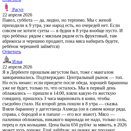
Расул
22 апреля 2026
Павел, суббота — да, людно, но терпимо. Мы с женой
приходили к 9 утра, уже народ есть, но очередей нет. Если
совсем не хотите суеты — в будни в 8 утра вообще пусто. И
про ребёнка: рядом с мясным рядом есть фруктовый, там
абрикосы и черешню продают, пока мяса набирать будете,
ребёнок черешней займётся)
Ответить
Илья
22 апреля 2026
Я в Дербенте прошлым августом был, тоже с мангалом
заморачивались. Подтверждаю: Центральный рынок — топ.
Но есть нюанс: если приедете после обеда, хорошей баранины
уже не будет, только то, что осталось. Мы в первый день
облажались — пришли в 14:00, взяли какую-то жесткую
говядину, пришлось 3 часа мариновать в киви, чтобы
съедобно стало. На второй день пошли в 8 утра — сказка.
Взяли баранину у дагестанца Ахмеда (он в самом конце ряда,
справа, с бородой и в папахе — его все знают). Мясо —
пальчики оближешь, никакого маринада не надо, только соль,
перец и лук кольцами. Цена была 650 руб/кг за мякоть, в 2026
может чуть дороже. Ещё лайфхак: на рынке же продают