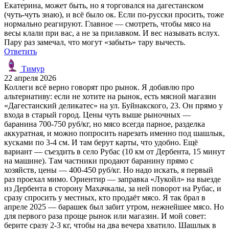
Екатерина, может быть, но я торговался на дагестанском
(чуть-чуть знаю), и всё было ок. Если по-русски просить, тоже
нормально реагируют. Главное — смотреть, чтобы мясо на
весы клали при вас, а не за прилавком. И вес называть вслух.
Пару раз замечал, что могут «забыть» тару вычесть.
Ответить
Тимур
22 апреля 2026
Коллеги всё верно говорят про рынок. Я добавлю про
альтернативу: если не хотите на рынок, есть мясной магазин
«Дагестанский деликатес» на ул. Буйнакского, 23. Он прямо у
входа в старый город. Цены чуть выше рыночных —
баранина 700-750 руб/кг, но мясо всегда парное, разделка
аккуратная, и можно попросить нарезать именно под шашлык,
кусками по 3-4 см. И там берут карты, что удобно. Ещё
вариант — съездить в село Рубас (10 км от Дербента, 15 минут
на машине). Там частники продают баранину прямо с
хозяйств, цены — 400-450 руб/кг. Но надо искать, я первый
раз проехал мимо. Ориентир — заправка «Лукойл» на выезде
из Дербента в сторону Махачкалы, за ней поворот на Рубас, и
сразу спросить у местных, кто продаёт мясо. Я так брал в
апреле 2025 — барашек был забит утром, нежнейшее мясо. Но
для первого раза проще рынок или магазин. И мой совет:
берите сразу 2-3 кг, чтобы на два вечера хватило. Шашлык в