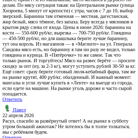
делам. По мясу ситуация такая: на Центральном рынке (улица
Хизроева, 5 минут от крепости) с утра, часов с 7 до 10, выбор
зверский. Баранина там отменная — местная, дагестанская,
жир белый, мясо тёмное, без запаха. Беру всегда у мясников в
крытом ряду слева от входа. Цены в июне 2026: баранина на
кости — 550-600 руб/кг, вырезка — 700-750 руб/кг. Говядина
— 450-500 руб/кг, но для шашлыка берите лучше баранину,
тут она король. Из магазинов — в «Магните» на ул. Генерала
Саидова мясо есть, но баранину я там ни разу не видел, только
говядина и курица. В «Пятёрочке» то же самое. Так что
только рынок. И торгуйтесь! Мясо на развес берёте — просите
скидку за опт (ну, за 2-3 кг), могут уступить рублей 30-50 за кг.
Ещё совет: сразу берите готовый люля-кебабный фарш, там же
на рынке крутят, 400 руб/кг, обалденный. И важный момент:
мангалы и угли лучше купить в «Ленте» на выезде из города,
если едете на машине. На рынке уголь дороже и часто сырой
попадается.
Ответить
Павел
22 апреля 2026
Расул, спасибо за развёрнутый ответ! А на рынке в субботу
утром большой ажиотаж? Не хотелось бы в толпе толкаться,
мы с ребёнком будем.
Ответить