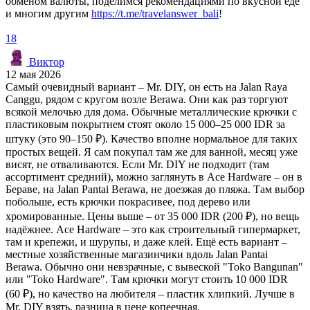
обменом валюты, поделимся рекомендациями по вкусной еде
и многим другим
https://t.me/travelanswer_bali
!
18
Виктор
12 мая 2026
Самый очевидный вариант – Mr. DIY, он есть на Jalan Raya
Canggu, рядом с кругом возле Berawa. Они как раз торгуют
всякой мелочью для дома. Обычные металлические крючки с
пластиковым покрытием стоят около 15 000–25 000 IDR за
штуку (это 90–150 ₽). Качество вполне нормальное для таких
простых вещей. Я сам покупал там же для ванной, месяц уже
висят, не отваливаются. Если Mr. DIY не подходит (там
ассортимент средний), можно заглянуть в Ace Hardware – он в
Бераве, на Jalan Pantai Berawa, не доезжая до пляжа. Там выбор
побольше, есть крючки покрасивее, под дерево или
хромированные. Цены выше – от 35 000 IDR (200 ₽), но вещь
надёжнее. Ace Hardware – это как строительный гипермаркет,
там и крепежи, и шурупы, и даже клей. Ещё есть вариант –
местные хозяйственные магазинчики вдоль Jalan Pantai
Berawa. Обычно они невзрачные, с вывеской "Toko Bangunan"
или "Toko Hardware". Там крючки могут стоить 10 000 IDR
(60 ₽), но качество на любителя – пластик хлипкий. Лучше в
Mr. DIY взять, разница в цене копеечная.