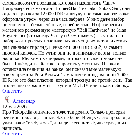
самовывозом от продавца, который находится в Чангу.
Например, есть магазин "Home&Bali" на Jalan Subak Sari, они
отдают крючки за 12 000 IDR за штуку при самовывозе. Заказ
оформила утром, через два часа забрала. У них даже выбор
цветов есть – белые, чёрные, серебристые. Из физических
магазинов рекомендую мастерскую "Bali Hardware" на Jalan
Raya Semer (это между Чангу и Семиньяком). Там полный
набор – от простых пластиковых до мощных металлических
для уличных гирлянд. Цены: от 8 000 IDR (50 ₽) за самый
простой крючок. Но учти: они не принимают карты, только
наличка. Мелкими купюрами, потому что сдачи может не
быть. Ещё один лайфхак – спросить у местных. Я как-то
остановила балийца на байке, он показал мне маленькую
лавку прямо за Pura Berawa. Там крючки продавали по 5 000
IDR, но это был пластик, который треснул на третий день. Так
что лучше не экономить – купи в Mr. DIY или закажи сборку.
Ответить
Александр
12 мая 2026
Про Tokopedia отлично, я тоже так делаю. Только проверяй
рейтинг продавца – ниже 4.8 не бери. И ещё: часто продавцы
указывают "ready stock", а на деле его нет. Лучше сразу в чат
написать.
Ответить