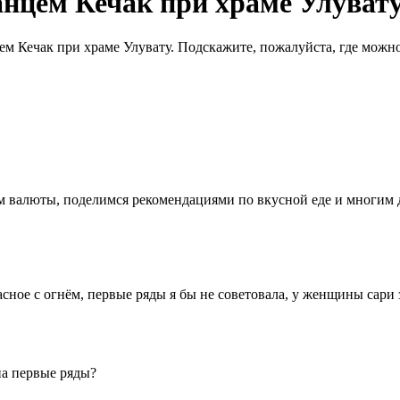
анцем Кечак при храме Улуват
ем Кечак при храме Улувату. Подскажите, пожалуйста, где можн
ном валюты, поделимся рекомендациями по вкусной еде и многим
сное с огнём, первые ряды я бы не советовала, у женщины сари 
на первые ряды?