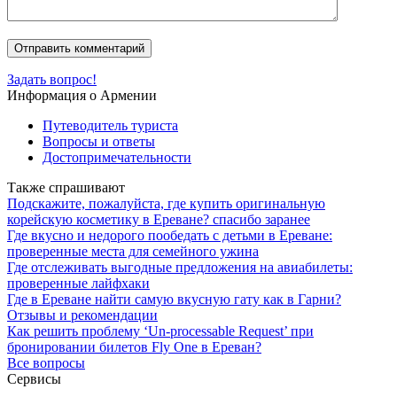
Задать вопрос!
Информация о Армении
Путеводитель туриста
Вопросы и ответы
Достопримечательности
Также спрашивают
Подскажите, пожалуйста, где купить оригинальную
корейскую косметику в Ереване? спасибо заранее
Где вкусно и недорого пообедать с детьми в Ереване:
проверенные места для семейного ужина
Где отслеживать выгодные предложения на авиабилеты:
проверенные лайфхаки
Где в Ереване найти самую вкусную гату как в Гарни?
Отзывы и рекомендации
Как решить проблему ‘Un-processable Request’ при
бронировании билетов Fly One в Ереван?
Все вопросы
Сервисы