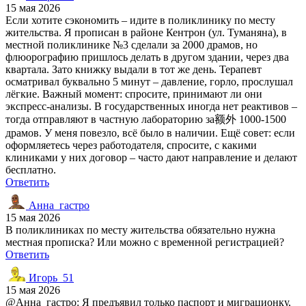
15 мая 2026
Если хотите сэкономить – идите в поликлинику по месту
жительства. Я прописан в районе Кентрон (ул. Туманяна), в
местной поликлинике №3 сделали за 2000 драмов, но
флюорографию пришлось делать в другом здании, через два
квартала. Зато книжку выдали в тот же день. Терапевт
осматривал буквально 5 минут – давление, горло, прослушал
лёгкие. Важный момент: спросите, принимают ли они
экспресс-анализы. В государственных иногда нет реактивов –
тогда отправляют в частную лабораторию за额外 1000-1500
драмов. У меня повезло, всё было в наличии. Ещё совет: если
оформляетесь через работодателя, спросите, с какими
клиниками у них договор – часто дают направление и делают
бесплатно.
Ответить
Анна_гастро
15 мая 2026
В поликлиниках по месту жительства обязательно нужна
местная прописка? Или можно с временной регистрацией?
Ответить
Игорь_51
15 мая 2026
@Анна_гастро: Я предъявил только паспорт и миграционку,