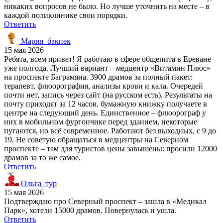
никаких вопросов не было. Но лучше уточнить на месте – в
каждой поликлинике свои порядки.
Ответить
Мария_бэкпек
15 мая 2026
Ребята, всем привет! Я работаю в сфере общепита в Ереване
уже полгода. Лучший вариант – медцентр «Витамин Плюс»
на проспекте Баграмяна. 3900 драмов за полный пакет:
терапевт, флюорография, анализы крови и кала. Очередей
почти нет, запись через сайт (на русском есть). Результаты на
почту приходят за 12 часов, бумажную книжку получаете в
центре на следующий день. Единственное – флюорограф у
них в мобильном фургончике перед зданием, некоторые
пугаются, но всё современное. Работают без выходных, с 9 до
19. Не советую обращаться в медцентры на Северном
проспекте – там для туристов цены завышены: просили 12000
драмов за то же самое.
Ответить
Ольга_тур
15 мая 2026
Подтверждаю про Северный проспект – зашла в «Медикал
Парк», хотели 15000 драмов. Повернулась и ушла.
Ответить