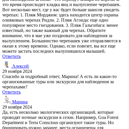
это время происходит кладка яиц и вылупление черепашек.
Вот несколько мест, где у вас будет больше шансов увидеть
черепах: 1. Пляж Морджим: здесь находится центр охраны
оливковых черепах Ридли. 2. Пляж Агонда: еще одно
популярное место гнездования. 3. Пляж Гальгибага: менее
известный, но также важный для черепах. Обратите
внимание, что в мае уже поздновато для наблюдения за
вылуплением. Большинство черепашек уже отправляются в
океан к этому времени. Однако, если повезет, вы все еще
можете застать последних вылупившихся малышей.
Ответить
Алексей
29 ноября 2024
Спасибо за подробный ответ, Марина! А есть ли какие-то
организованные туры или экскурсии для наблюдения за
черепахами?
Ответить
Марина
29 ноября 2024
Да, есть несколько экологических организаций, которые
проводят ночные экскурсии в сезон. Например, Goa Forest
Department и Terra Conscious организуют такие туры. Но
бронировать нужно заранее, места ограничены для