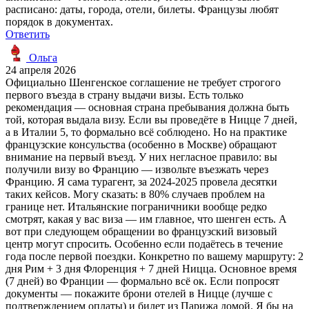
расписано: даты, города, отели, билеты. Французы любят
порядок в документах.
Ответить
Ольга
24 апреля 2026
Официально Шенгенское соглашение не требует строгого
первого въезда в страну выдачи визы. Есть только
рекомендация — основная страна пребывания должна быть
той, которая выдала визу. Если вы проведёте в Ницце 7 дней,
а в Италии 5, то формально всё соблюдено. Но на практике
французские консульства (особенно в Москве) обращают
внимание на первый въезд. У них негласное правило: вы
получили визу во Францию — извольте въезжать через
Францию. Я сама турагент, за 2024-2025 провела десятки
таких кейсов. Могу сказать: в 80% случаев проблем на
границе нет. Итальянские пограничники вообще редко
смотрят, какая у вас виза — им главное, что шенген есть. А
вот при следующем обращении во французский визовый
центр могут спросить. Особенно если подаётесь в течение
года после первой поездки. Конкретно по вашему маршруту: 2
дня Рим + 3 дня Флоренция + 7 дней Ницца. Основное время
(7 дней) во Франции — формально всё ок. Если попросят
документы — покажите брони отелей в Ницце (лучше с
подтверждением оплаты) и билет из Парижа домой. Я бы на