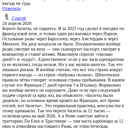
въезда не туда.
Ответить
Сергей
24 апреля 2026
Берите билеты, не парьтесь. Я за 2025 год сделал 4 поездки по
французской визе, и только один раз въезжал через Париж.
Остальные разы: через Барселону, через Амстердам и через
Мюнхен. Ни разу вопросов не было. Пограничники вообще
редко смотрят на визу — они сканируют паспорт, смотрят в
компьютер и ставят штамп. Максимум спросят «сколько
дней?» и «куда?». Единственное: если у вас виза однократная
(а не мультик), тогда нельзя. Но у вас мульти-шенген. Так что
никаких рисков. Я вообще считаю, что все эти страхи вокруг
первого въезда — из серии «бабушка сказала». Шенгенские
правила чётко говорят: основная страна пребывания. В вашем
случае это Франция (7 дней против 5 в Италии). Формально
вы вообще ничего не нарушаете. Даже если при следующей
подаче спросят (а вряд ли), вы объясните: «Билеты были
дешевле, но основное время провёл во Франции, вот брони
отелей, вот билеты». Это нормальная практика, консульства к
этому привыкли. Так что берите билеты за 12 тысяч —
отличная цена на май 2026. А в Риме советую зайти в
тратторию Da Enzo в Трастевере — там паста карбонара за 12
евро и атмосфера настоящего Рима, не туристическая.