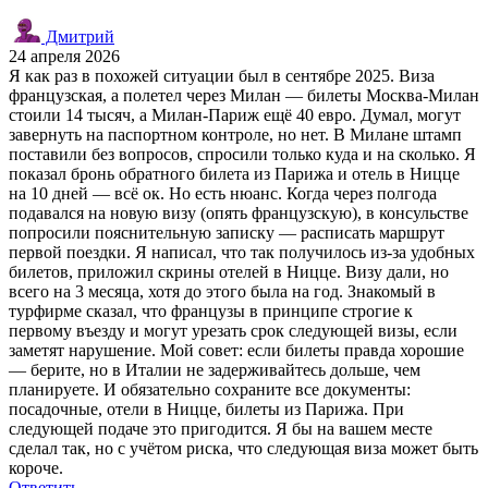
Дмитрий
24 апреля 2026
Я как раз в похожей ситуации был в сентябре 2025. Виза
французская, а полетел через Милан — билеты Москва-Милан
стоили 14 тысяч, а Милан-Париж ещё 40 евро. Думал, могут
завернуть на паспортном контроле, но нет. В Милане штамп
поставили без вопросов, спросили только куда и на сколько. Я
показал бронь обратного билета из Парижа и отель в Ницце
на 10 дней — всё ок. Но есть нюанс. Когда через полгода
подавался на новую визу (опять французскую), в консульстве
попросили пояснительную записку — расписать маршрут
первой поездки. Я написал, что так получилось из-за удобных
билетов, приложил скрины отелей в Ницце. Визу дали, но
всего на 3 месяца, хотя до этого была на год. Знакомый в
турфирме сказал, что французы в принципе строгие к
первому въезду и могут урезать срок следующей визы, если
заметят нарушение. Мой совет: если билеты правда хорошие
— берите, но в Италии не задерживайтесь дольше, чем
планируете. И обязательно сохраните все документы:
посадочные, отели в Ницце, билеты из Парижа. При
следующей подаче это пригодится. Я бы на вашем месте
сделал так, но с учётом риска, что следующая виза может быть
короче.
Ответить