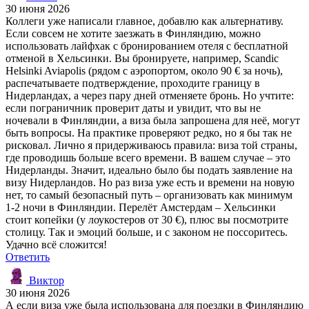
30 июня 2026
Коллеги уже написали главное, добавлю как альтернативу.
Если совсем не хотите заезжать в Финляндию, можно
использовать лайфхак с бронированием отеля с бесплатной
отменой в Хельсинки. Вы бронируете, например, Scandic
Helsinki Aviapolis (рядом с аэропортом, около 90 € за ночь),
распечатываете подтверждение, проходите границу в
Нидерландах, а через пару дней отменяете бронь. Но учтите:
если пограничник проверит даты и увидит, что вы не
ночевали в Финляндии, а виза была запрошена для неё, могут
быть вопросы. На практике проверяют редко, но я бы так не
рисковал. Лично я придерживаюсь правила: виза той страны,
где проводишь больше всего времени. В вашем случае – это
Нидерланды. Значит, идеально было бы подать заявление на
визу Нидерландов. Но раз виза уже есть и времени на новую
нет, то самый безопасный путь – организовать как минимум
1-2 ночи в Финляндии. Перелёт Амстердам – Хельсинки
стоит копейки (у лоукостеров от 30 €), плюс вы посмотрите
столицу. Так и эмоций больше, и с законом не поссоритесь.
Удачно всё сложится!
Ответить
Виктор
30 июня 2026
А если виза уже была использована для поездки в Финляндию