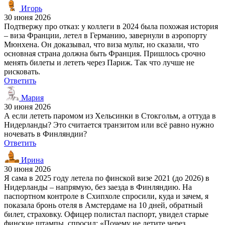
Игорь
30 июня 2026
Подтвержу про отказ: у коллеги в 2024 была похожая история
– виза Франции, летел в Германию, завернули в аэропорту
Мюнхена. Он доказывал, что виза мульт, но сказали, что
основная страна должна быть Франция. Пришлось срочно
менять билеты и лететь через Париж. Так что лучше не
рисковать.
Ответить
Мария
30 июня 2026
А если лететь паромом из Хельсинки в Стокгольм, а оттуда в
Нидерланды? Это считается транзитом или всё равно нужно
ночевать в Финляндии?
Ответить
Ирина
30 июня 2026
Я сама в 2025 году летела по финской визе 2021 (до 2026) в
Нидерланды – напрямую, без заезда в Финляндию. На
паспортном контроле в Схипхоле спросили, куда и зачем, я
показала бронь отеля в Амстердаме на 10 дней, обратный
билет, страховку. Офицер полистал паспорт, увидел старые
финские штампы, спросил: «Почему не летите через