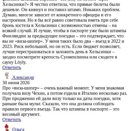
Хельсинки?» Я честно ответила, что прямые билеты были
дешевле. Он кивнул и поставил штамп. Никаких проблем.
Думаю, многое зависит от конкретного офицера и его
настроения. Но я бы всё равно советовала иметь при себе
бронь хостела в Хельсинки с возможностью отмены – на
всякий случай. И лучше, чтобы в паспорте уже были штампы
Финляндии за предыдущие поездки – это подтверждает, что
вы не «виза-шопер». У меня таких было два – въезд в 2022 и
2023. Риск небольшой, но он есть. Если бюджет позволяет,
лучше перестраховаться и заложить день в Хельсинки –
заодно посмотрите крепость Суоменлинна или сходите в
сауну Löyly.
Ответить
Александр
30 июня 2026
Про «виза-шопер» – очень важный момент. У меня знакомая
получала визу Чехии, а потом ездила в Италию несколько раз.
При проджении ей дали визу только на даты поездки, хотя
раньше была мульт. Сказали, что она должна соблюдать
правило первого въезда. Так что штампы в паспорте – это
весомый аргумент.
Ответить
Ольга