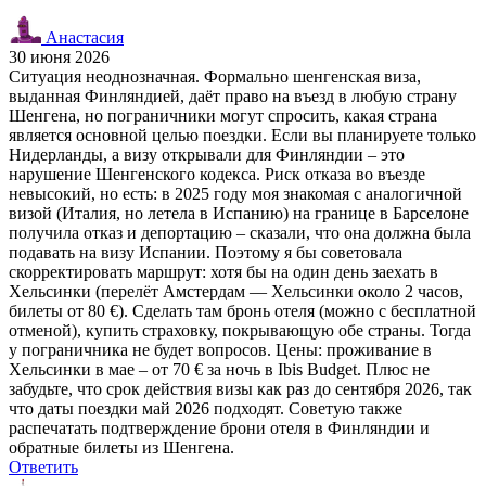
Анастасия
30 июня 2026
Ситуация неоднозначная. Формально шенгенская виза,
выданная Финляндией, даёт право на въезд в любую страну
Шенгена, но пограничники могут спросить, какая страна
является основной целью поездки. Если вы планируете только
Нидерланды, а визу открывали для Финляндии – это
нарушение Шенгенского кодекса. Риск отказа во въезде
невысокий, но есть: в 2025 году моя знакомая с аналогичной
визой (Италия, но летела в Испанию) на границе в Барселоне
получила отказ и депортацию – сказали, что она должна была
подавать на визу Испании. Поэтому я бы советовала
скорректировать маршрут: хотя бы на один день заехать в
Хельсинки (перелёт Амстердам — Хельсинки около 2 часов,
билеты от 80 €). Сделать там бронь отеля (можно с бесплатной
отменой), купить страховку, покрывающую обе страны. Тогда
у пограничника не будет вопросов. Цены: проживание в
Хельсинки в мае – от 70 € за ночь в Ibis Budget. Плюс не
забудьте, что срок действия визы как раз до сентября 2026, так
что даты поездки май 2026 подходят. Советую также
распечатать подтверждение брони отеля в Финляндии и
обратные билеты из Шенгена.
Ответить