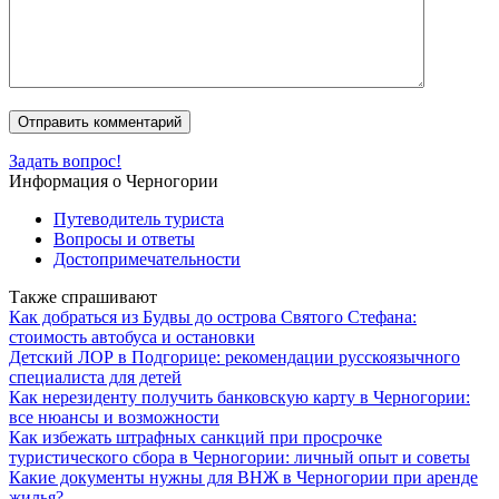
Задать вопрос!
Информация о Черногории
Путеводитель туриста
Вопросы и ответы
Достопримечательности
Также спрашивают
Как добраться из Будвы до острова Святого Стефана:
стоимость автобуса и остановки
Детский ЛОР в Подгорице: рекомендации русскоязычного
специалиста для детей
Как нерезиденту получить банковскую карту в Черногории:
все нюансы и возможности
Как избежать штрафных санкций при просрочке
туристического сбора в Черногории: личный опыт и советы
Какие документы нужны для ВНЖ в Черногории при аренде
жилья?