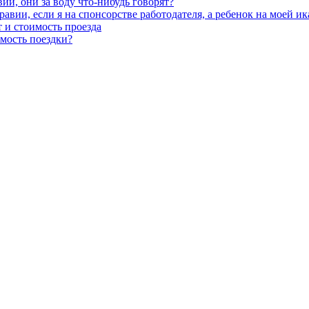
ии, они за воду что-нибудь говорят?
авии, если я на спонсорстве работодателя, а ребенок на моей ик
 и стоимость проезда
имость поездки?