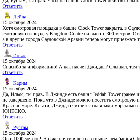
Да, Рустам, ты прав. Часы на башне Clock Tower действительно
Ответить
Лейла
15 октября 2024
Хотя смотровая площадка в башне Clock Tower закрыта, в Сау
смотровую площадку Kingdom Centre на высоте 300 метров. От
а в другие города Саудовской Аравии теперь могут приезжать 
Ответить
Ильяс
15 октября 2024
Спасибо за информацию! А как насчет Джидды? Слышал, там то
Ответить
Карим
15 октября 2024
Да, Ильяс, ты прав. В Джидде есть башня Jeddah Tower (ранее 
не завершено. Пока что в Джидде можно посетить смотровую пл
Красное море. Кстати, Джидда считается главными морскими 
ЮНЕСКО.
Ответить
Рустам
15 октября 2024
Ого, 1000 метров! Это же почти в два раза выше, чем башня Clo