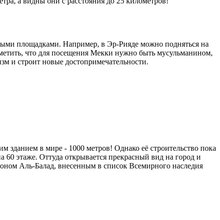
тра, а видны они с расстояния до 25 километров!
рными площадками. Например, в Эр-Рияде можно подняться на
тметить, что для посещения Мекки нужно быть мусульманином,
изм и строит новые достопримечательности.
им зданием в мире - 1000 метров! Однако её строительство пока
а 60 этаже. Оттуда открывается прекрасный вид на город и
йоном Аль-Балад, внесенным в список Всемирного наследия