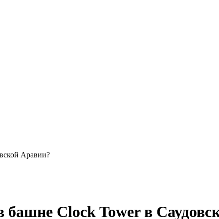
овской Аравии?
в башне Clock Tower в Саудовс