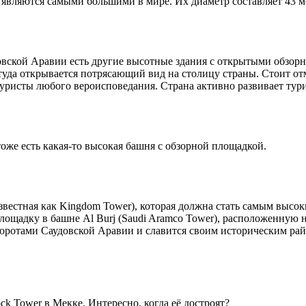
 являются самыми большими в мире. Их диаметр составляет 43 ме
довской Аравии есть другие высотные здания с открытыми обзо
туда открывается потрясающий вид на столицу страны. Стоит о
туристы любого вероисповедания. Страна активно развивает тур
же есть какая-то высокая башня с обзорной площадкой.
известная как Kingdom Tower), которая должна стать самым высок
ощадку в башне Al Burj (Saudi Aramco Tower), расположенную н
воротами Саудовской Аравии и славится своим историческим ра
ck Tower в Мекке. Интересно, когда её достроят?