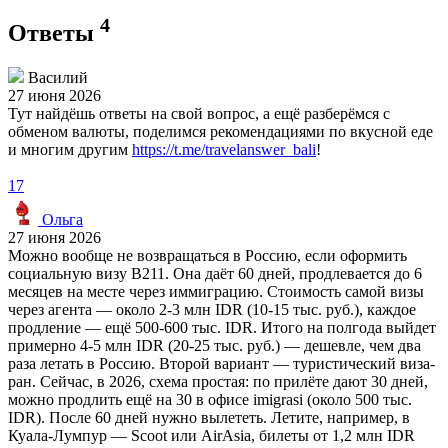
4
Ответы
Василий
27 июня 2026
Тут найдёшь ответы на свой вопрос, а ещё разберёмся с
обменом валюты, поделимся рекомендациями по вкусной еде
и многим другим
https://t.me/travelanswer_bali
!
17
Ольга
27 июня 2026
Можно вообще не возвращаться в Россию, если оформить
социальную визу B211. Она даёт 60 дней, продлевается до 6
месяцев на месте через иммиграцию. Стоимость самой визы
через агента — около 2-3 млн IDR (10-15 тыс. руб.), каждое
продление — ещё 500-600 тыс. IDR. Итого на полгода выйдет
примерно 4-5 млн IDR (20-25 тыс. руб.) — дешевле, чем два
раза летать в Россию. Второй вариант — туристический виза-
ран. Сейчас, в 2026, схема простая: по прилёте дают 30 дней,
можно продлить ещё на 30 в офисе imigrasi (около 500 тыс.
IDR). После 60 дней нужно вылететь. Летите, например, в
Куала-Лумпур — Scoot или AirAsia, билеты от 1,2 млн IDR