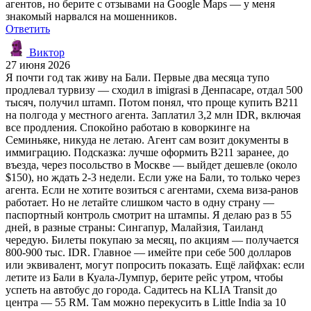
агентов, но берите с отзывами на Google Maps — у меня
знакомый нарвался на мошенников.
Ответить
Виктор
27 июня 2026
Я почти год так живу на Бали. Первые два месяца тупо
продлевал турвизу — сходил в imigrasi в Денпасаре, отдал 500
тысяч, получил штамп. Потом понял, что проще купить B211
на полгода у местного агента. Заплатил 3,2 млн IDR, включая
все продления. Спокойно работаю в коворкинге на
Семиньяке, никуда не летаю. Агент сам возит документы в
иммиграцию. Подсказка: лучше оформить B211 заранее, до
въезда, через посольство в Москве — выйдет дешевле (около
$150), но ждать 2-3 недели. Если уже на Бали, то только через
агента. Если не хотите возиться с агентами, схема виза-ранов
работает. Но не летайте слишком часто в одну страну —
паспортный контроль смотрит на штампы. Я делаю раз в 55
дней, в разные страны: Сингапур, Малайзия, Таиланд
чередую. Билеты покупаю за месяц, по акциям — получается
800-900 тыс. IDR. Главное — имейте при себе 500 долларов
или эквивалент, могут попросить показать. Ещё лайфхак: если
летите из Бали в Куала-Лумпур, берите рейс утром, чтобы
успеть на автобус до города. Садитесь на KLIA Transit до
центра — 55 RM. Там можно перекусить в Little India за 10