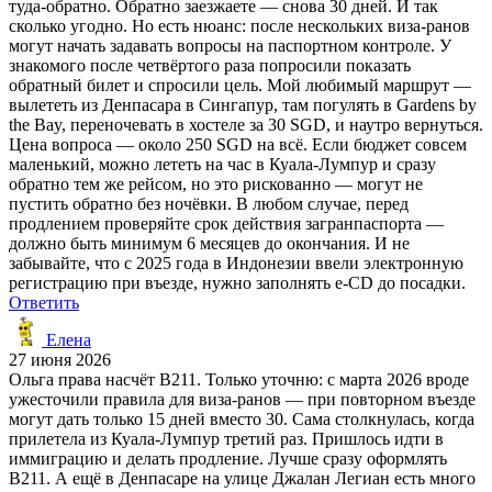
туда-обратно. Обратно заезжаете — снова 30 дней. И так
сколько угодно. Но есть нюанс: после нескольких виза-ранов
могут начать задавать вопросы на паспортном контроле. У
знакомого после четвёртого раза попросили показать
обратный билет и спросили цель. Мой любимый маршрут —
вылететь из Денпасара в Сингапур, там погулять в Gardens by
the Bay, переночевать в хостеле за 30 SGD, и наутро вернуться.
Цена вопроса — около 250 SGD на всё. Если бюджет совсем
маленький, можно лететь на час в Куала-Лумпур и сразу
обратно тем же рейсом, но это рискованно — могут не
пустить обратно без ночёвки. В любом случае, перед
продлением проверяйте срок действия загранпаспорта —
должно быть минимум 6 месяцев до окончания. И не
забывайте, что с 2025 года в Индонезии ввели электронную
регистрацию при въезде, нужно заполнять e-CD до посадки.
Ответить
Елена
27 июня 2026
Ольга права насчёт B211. Только уточню: с марта 2026 вроде
ужесточили правила для виза-ранов — при повторном въезде
могут дать только 15 дней вместо 30. Сама столкнулась, когда
прилетела из Куала-Лумпур третий раз. Пришлось идти в
иммиграцию и делать продление. Лучше сразу оформлять
B211. А ещё в Денпасаре на улице Джалан Легиан есть много