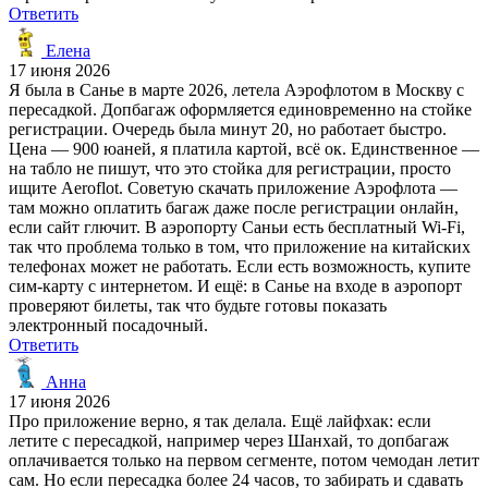
Ответить
Елена
17 июня 2026
Я была в Санье в марте 2026, летела Аэрофлотом в Москву с
пересадкой. Допбагаж оформляется единовременно на стойке
регистрации. Очередь была минут 20, но работает быстро.
Цена — 900 юаней, я платила картой, всё ок. Единственное —
на табло не пишут, что это стойка для регистрации, просто
ищите Aeroflot. Советую скачать приложение Аэрофлота —
там можно оплатить багаж даже после регистрации онлайн,
если сайт глючит. В аэропорту Саньи есть бесплатный Wi-Fi,
так что проблема только в том, что приложение на китайских
телефонах может не работать. Если есть возможность, купите
сим-карту с интернетом. И ещё: в Санье на входе в аэропорт
проверяют билеты, так что будьте готовы показать
электронный посадочный.
Ответить
Анна
17 июня 2026
Про приложение верно, я так делала. Ещё лайфхак: если
летите с пересадкой, например через Шанхай, то допбагаж
оплачивается только на первом сегменте, потом чемодан летит
сам. Но если пересадка более 24 часов, то забирать и сдавать