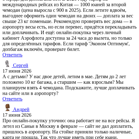
международных рейсах из Китая — 1000 юаней за второй
чемодан (цена выросла с 900 в 2025). Если летите вдвоём,
выгоднее оформить один чемодан на двоих — доплата за вес
свыше 23 кг поменьше. Рекомендую проверять вес дома — в
аэропорту весы есть, но если перевес, придётся перекладывать
или доплачивать. И ещё: онлайн-покупка через личный
кабинет Аэрофлота доступна за 24 часа до вылета, но только
для определённых тарифов. Если тариф 'Эконом Оптимум',
допбагаж включён, проверьте билет.
Ответить
Сергей
17 июня 2026
А с детьми? У нас двое детей, летим в мае. Детям до 2 лет
положено 10 кг багажа, а старшим — как взрослым? Мы
планируем взять 4 чемодана. Подскажите, лучше доплачивать
на сайте или в аэропорту?
Ответить
Андрей
17 июня 2026
Про онлайн-покупку уточню: она работает не на все рейсы. Я
летел из Саньи в Москву в феврале — сайт не дал доплатить,
пришлось в аэропорту. На стойке приняли только наличные,
карта не прошла. Так что лучше иметь при себе юани.