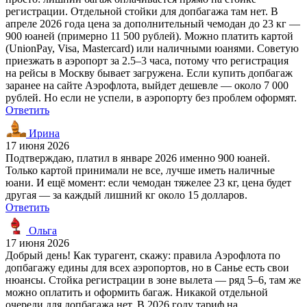
регистрации. Отдельной стойки для допбагажа там нет. В
апреле 2026 года цена за дополнительный чемодан до 23 кг —
900 юаней (примерно 11 500 рублей). Можно платить картой
(UnionPay, Visa, Mastercard) или наличными юанями. Советую
приезжать в аэропорт за 2.5–3 часа, потому что регистрация
на рейсы в Москву бывает загружена. Если купить допбагаж
заранее на сайте Аэрофлота, выйдет дешевле — около 7 000
рублей. Но если не успели, в аэропорту без проблем оформят.
Ответить
Ирина
17 июня 2026
Подтверждаю, платил в январе 2026 именно 900 юаней.
Только картой принимали не все, лучше иметь наличные
юани. И ещё момент: если чемодан тяжелее 23 кг, цена будет
другая — за каждый лишний кг около 15 долларов.
Ответить
Ольга
17 июня 2026
Добрый день! Как турагент, скажу: правила Аэрофлота по
допбагажу едины для всех аэропортов, но в Санье есть свои
нюансы. Стойка регистрации в зоне вылета — ряд 5–6, там же
можно оплатить и оформить багаж. Никакой отдельной
очереди для допбагажа нет. В 2026 году тариф на