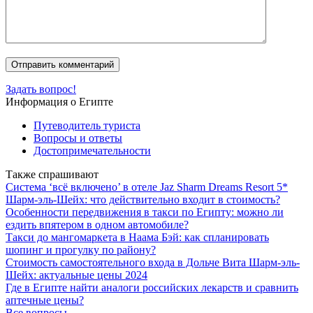
Задать вопрос!
Информация о Египте
Путеводитель туриста
Вопросы и ответы
Достопримечательности
Также спрашивают
Система ‘всё включено’ в отеле Jaz Sharm Dreams Resort 5*
Шарм-эль-Шейх: что действительно входит в стоимость?
Особенности передвижения в такси по Египту: можно ли
ездить впятером в одном автомобиле?
Такси до мангомаркета в Наама Бэй: как спланировать
шопинг и прогулку по району?
Стоимость самостоятельного входа в Дольче Вита Шарм-эль-
Шейх: актуальные цены 2024
Где в Египте найти аналоги российских лекарств и сравнить
аптечные цены?
Все вопросы