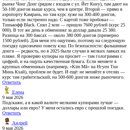
рынке Чонг Донг (рядом с входом с ул. Йет Киеу), там дают на
50-100 донгов выше курса, чем в центре. Второй — прямо в
аэропорту Камрань, но там курс хуже на 300-400 донгов,
только если экстренно надо. С картой тоже пробовал —
Тинькофф Black. Снял 2 млн — пришло 7600 рублей (курс 25
000). В тот же день в обменнике за доллар давали 25 380.
Разница на 300 баксах — около 380 000 донгов (примерно
1500 рублей). Для меня это ощутимо, поэтому на следующую
поездку однозначно повезу кэш. По безопасности: фальшивые
донги — редкость, но в 2025 были случаи в мелких лавках на
пляже. Я проверяю купюры на просвет — там голограмма с
цифрой, и на ощупь качественная бумага. Если меняете в
крупных обменниках (например, «Kim Mã» на Нгуен Тхи
Минь Кхай), проблем не будет. И ещё: не меняйте в отелях —
курс там грабительский, на 500-600 донгов ниже рыночного.
Ответить
Елена
9 мая 2026
Подскажи, а в какой валюте мелкими купюрами лучше —
доллары или евро? У меня остались евро с прошлой поездки.
Ответить
Андрей
9 мая 2026