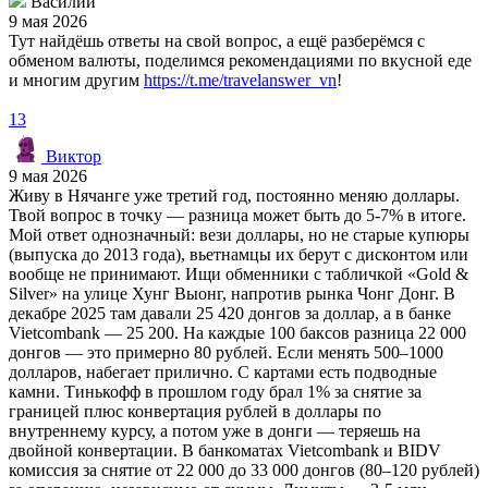
Василий
9 мая 2026
Тут найдёшь ответы на свой вопрос, а ещё разберёмся с
обменом валюты, поделимся рекомендациями по вкусной еде
и многим другим
https://t.me/travelanswer_vn
!
13
Виктор
9 мая 2026
Живу в Нячанге уже третий год, постоянно меняю доллары.
Твой вопрос в точку — разница может быть до 5-7% в итоге.
Мой ответ однозначный: вези доллары, но не старые купюры
(выпуска до 2013 года), вьетнамцы их берут с дисконтом или
вообще не принимают. Ищи обменники с табличкой «Gold &
Silver» на улице Хунг Выонг, напротив рынка Чонг Донг. В
декабре 2025 там давали 25 420 донгов за доллар, а в банке
Vietcombank — 25 200. На каждые 100 баксов разница 22 000
донгов — это примерно 80 рублей. Если менять 500–1000
долларов, набегает прилично. С картами есть подводные
камни. Тинькофф в прошлом году брал 1% за снятие за
границей плюс конвертация рублей в доллары по
внутреннему курсу, а потом уже в донги — теряешь на
двойной конвертации. В банкоматах Vietcombank и BIDV
комиссия за снятие от 22 000 до 33 000 донгов (80–120 рублей)