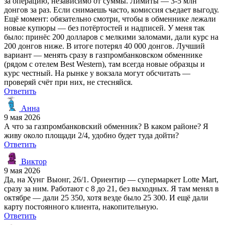
за операцию, независимо от суммы. Лимиты — 3-5 млн
донгов за раз. Если снимаешь часто, комиссия съедает выгоду.
Ещё момент: обязательно смотри, чтобы в обменнике лежали
новые купюры — без потёртостей и надписей. У меня так
было: принёс 200 долларов с мелкими заломами, дали курс на
200 донгов ниже. В итоге потерял 40 000 донгов. Лучший
вариант — менять сразу в газпромбанковском обменнике
(рядом с отелем Best Western), там всегда новые образцы и
курс честный. На рынке у вокзала могут обсчитать —
проверяй счёт при них, не стесняйся.
Ответить
Анна
9 мая 2026
А что за газпромбанковский обменник? В каком районе? Я
живу около площади 2/4, удобно будет туда дойти?
Ответить
Виктор
9 мая 2026
Да, на Хунг Выонг, 26/1. Ориентир — супермаркет Lotte Mart,
сразу за ним. Работают с 8 до 21, без выходных. Я там менял в
октябре — дали 25 350, хотя везде было 25 300. И ещё дали
карту постоянного клиента, накопительную.
Ответить