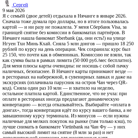
Сергей
9 мая 2026
Я с семьёй (двое детей) отдыхала в Нячанге в январе 2026.
Сначала тоже думала про доллары, но в итоге пользовалась
картой — и ни разу не пожалела. У меня Сбербанк Visa, за
границей снятие без комиссии в банкоматах партнёров. В
Нячанге нашла банкомат Sberbank (да, они есть!) на улице
Нгуен Тхи Минь Кхай. Сняла 5 млн донгов — пришло 18 250
рублей по курсу на день операции. Чек сохранила: курс был
25 150, что почти как в обменниках. Комиссию не взяли, так
как сумма была в рамках лимита (50 000 руб./мес бесплатно).
Для меня плюсы карты очевидны: не носишь с собой пачку
наличных, безопаснее. В Нячанге карты принимают везде —
в ресторанах на набережной, в сувенирных лавках и даже на
экскурсиях (оплачивала парусник на остров Чан через QR-
код). Сняла один раз 10 млн — и хватило на неделю,
остальное платила картой. Единственное, что не учла: при
оплате в ресторанах иногда предлагают динамическую
конвертацию — всегда отказывайтесь. Выбирайте «оплата в
донгах», тогда конвертация идёт по курсу вашего банка, а не
завышенному курсу терминала. Из минусов — если нужны
наличные для мелких покупок на рынке (там только кэш), то
лучше снимать в банкомате Vietinbank на Чан Фу — у них
самый высокий лимит на снятие (8 млн за раз) и нет
дополнительной комиссии для иностранных карт.