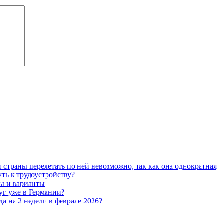
 страны перелетать по ней невозможно, так как она однократная,
ть к трудоустройству?
ны и варианты
уг уже в Германии?
а на 2 недели в феврале 2026?