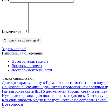
Комментарий
*
Задать вопрос!
Информация о Германии
Путеводитель туриста
Вопросы и ответы
Достопримечательности
Также спрашивают
Дали однократную визу в Германию, и кто-то сказал что внутри
Социологи в Германии: дефицитная профессия или сложный пу
Где выгоднее сдать IELTS для жителей России: сравниваем це
Нужна ли страховка для подачи на немецкую визу D, если супр
Как спланировать бюджетное путешествие по островам Таиланд
Все вопросы