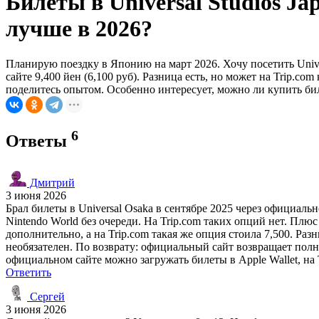
Билеты в Universal Studios J
лучше в 2026?
Планирую поездку в Японию на март 2026. Хочу посетить Univer
сайте 9,400 йен (6,100 руб). Разница есть, но может на Trip.c
поделитесь опытом. Особенно интересует, можно ли купить бил
6
Ответы
Дмитрий
3 июня 2026
Брал билеты в Universal Osaka в сентябре 2025 через официаль
Nintendo World без очереди. На Trip.com таких опций нет. Плю
дополнительно, а на Trip.com такая же опция стоила 7,500. Разн
необязателен. По возврату: официальный сайт возвращает полну
официальном сайте можно загружать билеты в Apple Wallet, на 
Ответить
Сергей
3 июня 2026