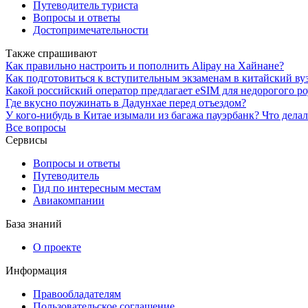
Путеводитель туриста
Вопросы и ответы
Достопримечательности
Также спрашивают
Как правильно настроить и пополнить Alipay на Хайнане?
Как подготовиться к вступительным экзаменам в китайский ву
Какой российский оператор предлагает eSIM для недорогого р
Где вкусно поужинать в Дадунхае перед отъездом?
У кого-нибудь в Китае изымали из багажа пауэрбанк? Что дела
Все вопросы
Сервисы
Вопросы и ответы
Путеводитель
Гид по интересным местам
Авиакомпании
База знаний
О проекте
Информация
Правообладателям
Пользовательское соглашение