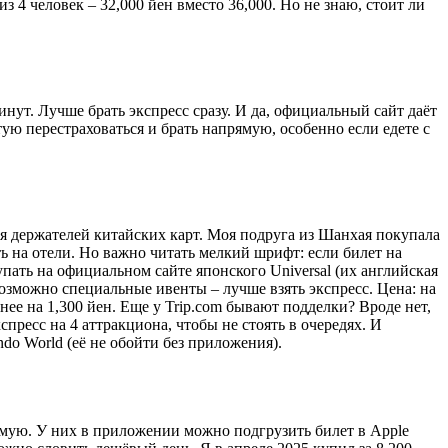
з 4 человек – 32,000 йен вместо 36,000. Но не знаю, стоит ли
нут. Лучше брать экспресс сразу. И да, официальный сайт даёт
тую перестраховаться и брать напрямую, особенно если едете с
для держателей китайских карт. Моя подруга из Шанхая покупала
ть на отели. Но важно читать мелкий шрифт: если билет на
пать на официальном сайте японского Universal (их английская
+ возможно специальные ивенты – лучше взять экспресс. Цена: на
нее на 1,300 йен. Еще у Trip.com бывают подделки? Вроде нет,
пресс на 4 аттракциона, чтобы не стоять в очередях. И
do World (её не обойти без приложения).
рямую. У них в приложении можно подгрузить билет в Apple