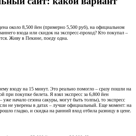
альный сайт: какой вариант
цена около 8,500 йен (примерно 5,500 руб), на официальном
 раннего входа или скидок на экспресс-проход? Кто покупал –
тся. Живу в Пекине, поеду одна.
нему входу на 15 минут. Это реально помогло – сразу пошли на
й при покупке билета. Я взял экспресс за 6,800 йен
 – уже начало сезона сакуры, могут быть толпы), то экспресс
 если не уверены в датах – лучше официальный. Еще момент: на
рошло гладко, и скидка на ранний вход отбила разницу в цене.