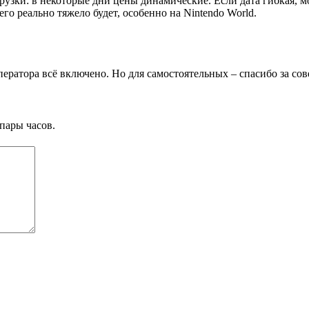
грузки: в некоторые дни цены динамические. Если дата гибкая, м
его реально тяжело будет, особенно на Nintendo World.
ратора всё включено. Но для самостоятельных – спасибо за сове
пары часов.