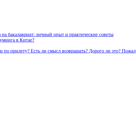
з на бакалавриат: личный опыт и практические советы
оуминга в Китае?
ли по прилету? Есть ли смысл возвращать? Дорого ли это? Пожал