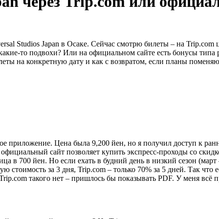
apan через Trip.com или офици
sal Studios Japan в Осаке. Сейчас смотрю билеты – на Trip.com 
om какие-то подвохи? Или на официальном сайте есть бонусы типа
еты на конкретную дату и как с возвратом, если планы поменяю
ное приложение. Цена была 9,200 йен, но я получил доступ к ран
с официальный сайт позволяет купить экспресс-проходы со скидко
ица в 700 йен. Но если ехать в будний день в низкий сезон (март
ю стоимость за 3 дня, Trip.com – только 70% за 5 дней. Так что
Trip.com такого нет – пришлось бы показывать PDF. У меня всё п