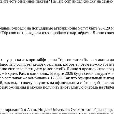
айте есть семейные пакеты? На Trip.com видел скидку на семью и
одные, очереди на популярные аттракционы могут быть 90-120 ми
с Trip.com не проходили из-за проблем с партнёрами. Лично сове
с хочу рассказать про лайфхак: на Trip.com часто бывают акции 
. Плюс Trip.com дает кэшбэк баллами, которые потом можно трати
зволяет перенести дату (с доплатой). Лично я предпочитаю поку
ss + Express Pass в один клик. В марте 2026 будет сезон сакуры 
Trip.com такая же комбинация 17,500. Так что официальный выгод
й, как вы, – советую купить на официальном сайте и добавить экс
время ожидания и можно получить виртуальную очередь на Ninten
ронирований в Азии. Но для Universal в Осаке я тоже брал нап