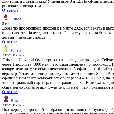
Дмитрий, а с детьми как? У меня двое 8 и 12. На официальном с
рисковать с возвратом.
Ответить
Ольга
3 июня 2026
Добавлю про экспресс-проходы: в марте 2026, если ехать в вых
гарантию, что билет действителен. Были случаи, когда билеты 
детьми – меньше стресса.
Ответить
Елена
3 июня 2026
Я была в Universal Osaka трижды за последние два года. Сейча
через Trip.com за 7,800 йен – это была спеццена по промокоду
конкретную дату, то обмен невозможен. А официальный сайт по
версия работает отлично), потому что там есть опция Studio Pa
официальном сайте комбо-билет с экспресс 4 – 16,200 йен, на 
это официальный партнер, но все равно риски. Если ехать одно
обязательно скачайте приложение Universal – там показывают 
Ответить
Виктор
3 июня 2026
Подтверждаю про кэшбэк Trip.com – я активно пользуюсь для б