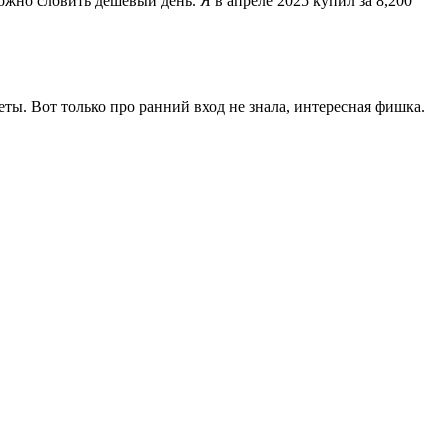
ожно словить дешёвый день. Я в апреле 2025 купил за 8,200
ты. Вот только про ранний вход не знала, интересная фишка.