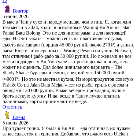
12
Виктор
5 июня 2026
В мае в Чангу сухо и народу меньше, чем в пик. Я, когда жил
там месяц в 2024, ходил в основном в Warung Bu Ani на Jalan
Pantai Batu Bolong. Это не для инстаграма, а для настоящей
еды. Насчёт заката – можно сесть на пластиковые стулья,
съесть nasi campur (порция 45 000 рупий, около 270 ₽) и запить
чаем. Ещё из проверенных – Warung Pesona на улице Nelayan,
там отличный gado-gado за 30 000 рупий. Но с женами не все
места подходят: у Bu Ani туалет – просто дырка в полу, жена
может не оценить. Для более цивильного варианта – The
Shady Shack: бургеры и смузи, средний чек 150 000 рупий
(≈900 ₽). Но это не местная кухня. Из морепродуктов советую
Fish & Co на Jalan Batu Mejan – сет из рыбы гриль с рисом и
овощами 120 000 рупий. В мае вечером прохладно, лучше
брать лёгкую куртку. И да, везде в Чангу лучше платить
наличными, карты принимают не везде.
Ответить
Елена
5 июня 2026
Про туалет точно. Я была в Bu Ani – еда отличная, но нужен
запас салфеток и терпения. Добавлю, что рядом есть Ulekan