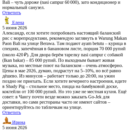
Bali – чуть дороже (nasi campur 60 000), зато кондиционер и
нормальный санузел.
Ответить
Елена
5 июня 2026
Александр, если хотите попробовать настоящий баланский
рис с морепродуктами, рекомендую заглянуть в Warung Makan
Paon Bali на улице Berawa. Там подают ayam betutu – курица в
специях, запечённая в банановом листе, порция 70 000 рупий
(около 420 ₽). Для двора берём тарелку nasi campur с собакой
(Ikan bakar) – 85 000 рупий. По выходным бывает живая
музыка, но местные поют на баланском – очень атмосферно.
Цены в мае 2026, думаю, подрастут на 5–10%, но всё равно
дёшево. Из минусов – работает только до 20:00, на ужин
поздно не приехать. Если хотите вечернего настроения, идите
в Shady Pig – стильное место, пицца на бамбуковой доске,
коктейли от 100 000 рупий. Но это уже не местная кухня. Ещё
совет: в Чангу почти везде можно заказать Go-Jek для
доставки, но сами рестораны часто не имеют сайтов –
ориентируйтесь по табличкам на улице.
Ответить
Ирина
5 июня 2026