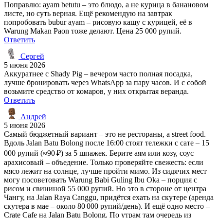
Поправлю: ayam betutu – это блюдо, а не курица в банановом
листе, но суть верная. Ещё рекомендую на завтрак
попробовать bubur ayam – рисовую кашу с курицей, её в
Warung Makan Paon тоже делают. Цена 25 000 рупий.
Ответить
Сергей
5 июня 2026
Аккуратнее с Shady Pig – вечером часто полная посадка,
лучше бронировать через WhatsApp за пару часов. И с собой
возьмите средство от комаров, у них открытая веранда.
Ответить
Андрей
5 июня 2026
Самый бюджетный вариант – это не рестораны, а street food.
Вдоль Jalan Batu Bolong после 16:00 стоят тележки с сате – 15
000 рупий (≈90 ₽) за 5 шпажек. Берите аям или козу, соус
арахисовый – объедение. Только проверяйте свежесть: если
мясо лежит на солнце, лучше пройти мимо. Из сидячих мест
могу посоветовать Warung Babi Guling Ibu Oka – порция с
рисом и свининой 55 000 рупий. Но это в стороне от центра
Чангу, на Jalan Raya Canggu, придётся ехать на скутере (аренда
скутера в мае – около 80 000 рупий/день). И ещё одно место –
Crate Cafe на Jalan Batu Bolong. По утрам там очередь из