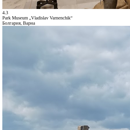
4.3
Park Museum „Vladislav Varnenchik“
Болгария, Варна