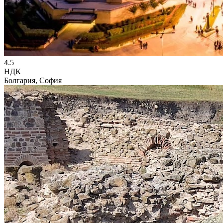
4.5
НДК
Болгария, София