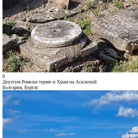
0
Деултум Римски терми и Храм на Асклепий
Болгария, Бургас