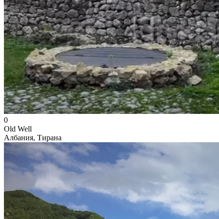
0
Old Well
Албания, Тирана