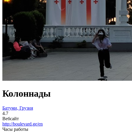
Колоннады
Батуми, Грузия
4.7
Вебсайт
http://boulevard.ge/en
Часы работы