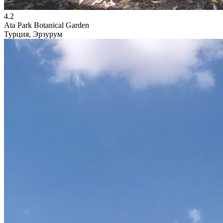
4.2
Ata Park Botanical Garden
Турция, Эрзурум