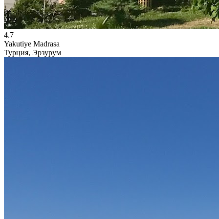
4.7
Yakutiye Madrasa
Турция, Эрзурум