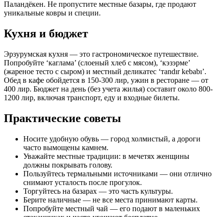
Паландёкен. Не пропустите местные базары, где продают
уникальные ковры и специи.
Кухня и бюджет
Эрзурумская кухня — это гастрономическое путешествие.
Попробуйте ‘каглама’ (слоеный хлеб с мясом), ‘кэзэрме’
(жареное тесто с сыром) и местный деликатес ‘тandır kebabı’.
Обед в кафе обойдется в 150-300 лир, ужин в ресторане — от
400 лир. Бюджет на день (без учета жилья) составит около 800-
1200 лир, включая транспорт, еду и входные билеты.
Практические советы
Носите удобную обувь — город холмистый, а дороги
часто вымощены камнем.
Уважайте местные традиции: в мечетях женщины
должны покрывать голову.
Пользуйтесь термальными источниками — они отлично
снимают усталость после прогулок.
Торгуйтесь на базарах — это часть культуры.
Берите наличные — не все места принимают карты.
Попробуйте местный чай — его подают в маленьких