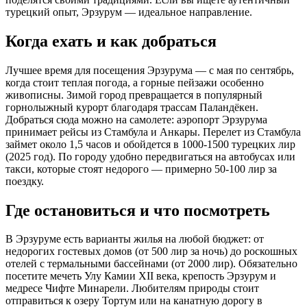
турецкий опыт, Эрзурум — идеальное направление.
Когда ехать и как добраться
Лучшее время для посещения Эрзурума — с мая по сентябрь,
когда стоит теплая погода, а горные пейзажи особенно
живописны. Зимой город превращается в популярный
горнолыжный курорт благодаря трассам Паландёкен.
Добраться сюда можно на самолете: аэропорт Эрзурума
принимает рейсы из Стамбула и Анкары. Перелет из Стамбула
займет около 1,5 часов и обойдется в 1000-1500 турецких лир
(2025 год). По городу удобно передвигаться на автобусах или
такси, которые стоят недорого — примерно 50-100 лир за
поездку.
Где остановиться и что посмотреть
В Эрзуруме есть варианты жилья на любой бюджет: от
недорогих гостевых домов (от 500 лир за ночь) до роскошных
отелей с термальными бассейнами (от 2000 лир). Обязательно
посетите мечеть Улу Камии XII века, крепость Эрзурум и
медресе Чифте Минарели. Любителям природы стоит
отправиться к озеру Тортум или на канатную дорогу в