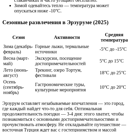
стаканчиках и часто угощают бесплатно.
Зимой одевайтесь тепло — температура может
опускаться ниже -10°C.
Сезонные развлечения в Эрзуруме (2025)
Средняя
Сезон
Активности
температура
Зима (декабрь-
Горные лыжи, термальные
-5°C до -15°C
февраль)
источники
Весна (март-
Экскурсии, посещение
5°C до 15°C
май)
достопримечательностей
Лето (июнь-
Трекинг, озеро Тортум,
18°C до 25°C
август)
фестивали
Осень
Гастрономические туры,
(сентябрь-
10°C до 20°C
культурные мероприятия
ноябрь)
Эрзурум оставляет незабываемые впечатления — это город,
где каждый найдет что-то для себя. Оптимальная
продолжительность поездки — 3-4 дня: этого хватит, чтобы
познакомиться с основными достопримечательностями и
прочувствовать атмосферу. Не откладывайте путешествие —
восточная Турция ждет вас с гостеприимством и массой