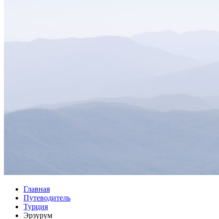
Главная
Путеводитель
Турция
Эрзурум