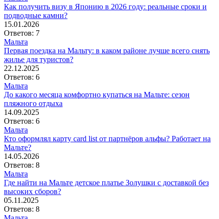
Как получить визу в Японию в 2026 году: реальные сроки и
подводные камни?
15.01.2026
Ответов: 7
Мальта
Первая поездка на Мальту: в каком районе лучше всего снять
жилье для туристов?
22.12.2025
Ответов: 6
Мальта
До какого месяца комфортно купаться на Мальте: сезон
пляжного отдыха
14.09.2025
Ответов: 6
Мальта
Кто оформлял карту card list от партнёров альфы? Работает на
Мальте?
14.05.2026
Ответов: 8
Мальта
Где найти на Мальте детское платье Золушки с доставкой без
высоких сборов?
05.11.2025
Ответов: 8
Мальта