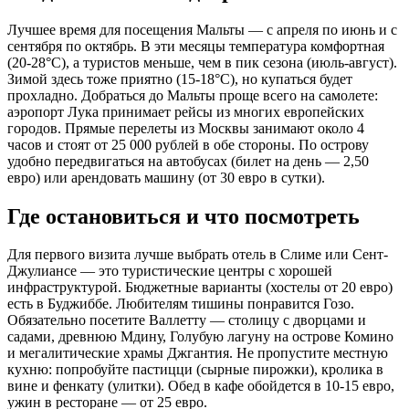
Лучшее время для посещения Мальты — с апреля по июнь и с
сентября по октябрь. В эти месяцы температура комфортная
(20-28°C), а туристов меньше, чем в пик сезона (июль-август).
Зимой здесь тоже приятно (15-18°C), но купаться будет
прохладно. Добраться до Мальты проще всего на самолете:
аэропорт Лука принимает рейсы из многих европейских
городов. Прямые перелеты из Москвы занимают около 4
часов и стоят от 25 000 рублей в обе стороны. По острову
удобно передвигаться на автобусах (билет на день — 2,50
евро) или арендовать машину (от 30 евро в сутки).
Где остановиться и что посмотреть
Для первого визита лучше выбрать отель в Слиме или Сент-
Джулиансе — это туристические центры с хорошей
инфраструктурой. Бюджетные варианты (хостелы от 20 евро)
есть в Буджиббе. Любителям тишины понравится Гозо.
Обязательно посетите Валлетту — столицу с дворцами и
садами, древнюю Мдину, Голубую лагуну на острове Комино
и мегалитические храмы Джгантия. Не пропустите местную
кухню: попробуйте пастицци (сырные пирожки), кролика в
вине и фенкату (улитки). Обед в кафе обойдется в 10-15 евро,
ужин в ресторане — от 25 евро.