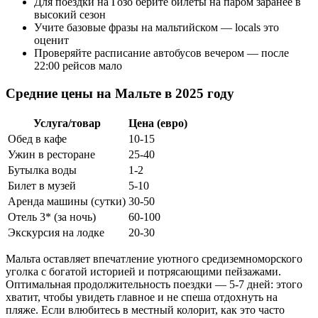
Для поездки на Гозо берите билеты на паром заранее в
высокий сезон
Учите базовые фразы на мальтийском — locals это
оценит
Проверяйте расписание автобусов вечером — после
22:00 рейсов мало
Средние цены на Мальте в 2025 году
Услуга/товар
Цена (евро)
Обед в кафе
10-15
Ужин в ресторане
25-40
Бутылка воды
1-2
Билет в музей
5-10
Аренда машины (сутки)
30-50
Отель 3* (за ночь)
60-100
Экскурсия на лодке
20-30
Мальта оставляет впечатление уютного средиземноморского
уголка с богатой историей и потрясающими пейзажами.
Оптимальная продолжительность поездки — 5-7 дней: этого
хватит, чтобы увидеть главное и не спеша отдохнуть на
пляже. Если влюбитесь в местный колорит, как это часто