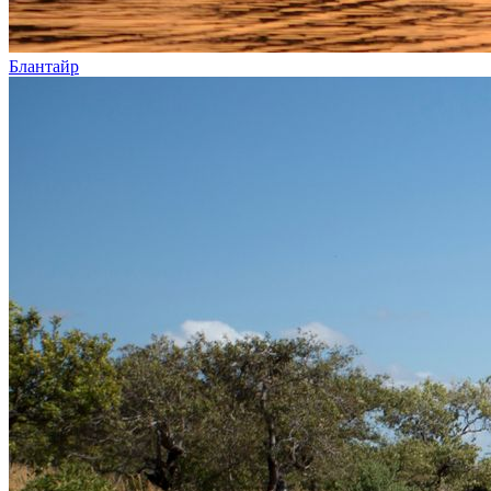
Блантайр