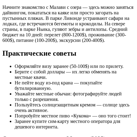
Начните знакомство с Малави с озера — здесь можно заняться
дайвингом, покататься на каяке или просто загорать на
пустынных пляжах. В парке Ливонде устраивают сафари на
лодках, где встречаются бегемоты и крокодилы. На севере
страны, в парке Ньика, гуляют зебры и антилопы. Средний
бюджет на 10 дней: перелет (800-1200$), проживание (300-
600$), питание (100-200$), экскурсии (200-400$).
Практические советы
Оформляйте визу заранее (50-100$) или по прилету.
Берите с собой доллары — их легко обменять на
местные квачи.
Не пейте воду из-под крана — покупайте
бутилированную.
Уважайте местные обычаи: фотографируйте людей
только с разрешения.
Пользуйтесь солнцезащитным кремом — солнце здесь
очень активное.
Попробуйте местное пиво «Кукома» — оно того стоит!
Заранее купите сим-карту местного оператора для
дешевого интернета.