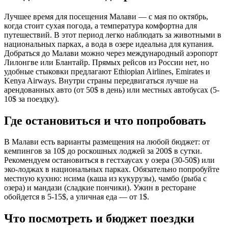
Лучшее время для посещения Малави — с мая по октябрь,
когда стоит сухая погода, а температура комфортна для
путешествий. В этот период легко наблюдать за животными в
национальных парках, а вода в озере идеальна для купания.
Добраться до Малави можно через международный аэропорт
Лилонгве или Блантайр. Прямых рейсов из России нет, но
удобные стыковки предлагают Ethiopian Airlines, Emirates и
Kenya Airways. Внутри страны передвигаться лучше на
арендованных авто (от 50$ в день) или местных автобусах (5-
10$ за поездку).
Где остановиться и что попробовать
В Малави есть варианты размещения на любой бюджет: от
кемпингов за 10$ до роскошных лоджей за 200$ в сутки.
Рекомендуем остановиться в гестхаусах у озера (30-50$) или
эко-лоджах в национальных парках. Обязательно попробуйте
местную кухню: нсима (каша из кукурузы), чамбо (рыба с
озера) и мандази (сладкие пончики). Ужин в ресторане
обойдется в 5-15$, а уличная еда — от 1$.
Что посмотреть и бюджет поездки