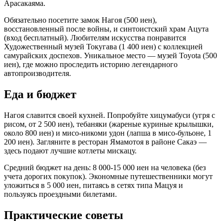
Арасакаяма.
Обязательно посетите замок Нагоя (500 иен),
восстановленный после войны, и синтоистский храм Ацута
(вход бесплатный). Любителям искусства понравится
Художественный музей Токугава (1 400 иен) с коллекцией
самурайских доспехов. Уникальное место — музей Toyota (500
иен), где можно проследить историю легендарного
автопроизводителя.
Еда и бюджет
Нагоя славится своей кухней. Попробуйте хицумабуси (угря с
рисом, от 2 500 иен), тебаняки (жареные куриные крылышки,
около 800 иен) и мисо-никоми удон (лапша в мисо-бульоне, 1
200 иен). Загляните в ресторан Ямамотоя в районе Сакаэ —
здесь подают лучшие котлеты мискацу.
Средний бюджет на день: 8 000-15 000 иен на человека (без
учета дорогих покупок). Экономные путешественники могут
уложиться в 5 000 иен, питаясь в сетях типа Мацуя и
пользуясь проездными билетами.
Практические советы