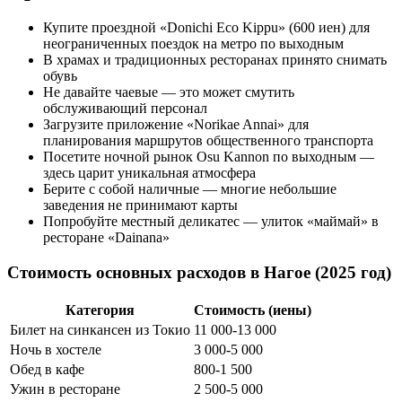
Купите проездной «Donichi Eco Kippu» (600 иен) для
неограниченных поездок на метро по выходным
В храмах и традиционных ресторанах принято снимать
обувь
Не давайте чаевые — это может смутить
обслуживающий персонал
Загрузите приложение «Norikae Annai» для
планирования маршрутов общественного транспорта
Посетите ночной рынок Osu Kannon по выходным —
здесь царит уникальная атмосфера
Берите с собой наличные — многие небольшие
заведения не принимают карты
Попробуйте местный деликатес — улиток «маймай» в
ресторане «Dainana»
Стоимость основных расходов в Нагое (2025 год)
Категория
Стоимость (иены)
Билет на синкансен из Токио
11 000-13 000
Ночь в хостеле
3 000-5 000
Обед в кафе
800-1 500
Ужин в ресторане
2 500-5 000