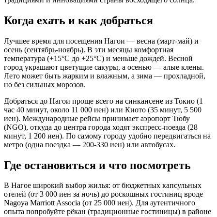
Когда ехать и как добраться
Лучшее время для посещения Нагои — весна (март-май) и
осень (сентябрь-ноябрь). В эти месяцы комфортная
температура (+15°C до +25°C) и меньше дождей. Весной
город украшают цветущие сакуры, а осенью — алые клены.
Лето может быть жарким и влажным, а зима — прохладной,
но без сильных морозов.
Добраться до Нагои проще всего на синкансене из Токио (1
час 40 минут, около 11 000 иен) или Киото (35 минут, 5 500
иен). Международные рейсы принимает аэропорт Тюбу
(NGO), откуда до центра города ходят экспресс-поезда (28
минут, 1 200 иен). По самому городу удобно передвигаться на
метро (одна поездка — 200-330 иен) или автобусах.
Где остановиться и что посмотреть
В Нагое широкий выбор жилья: от бюджетных капсульных
отелей (от 3 000 иен за ночь) до роскошных гостиниц вроде
Nagoya Marriott Associa (от 25 000 иен). Для аутентичного
опыта попробуйте рёкан (традиционные гостиницы) в районе