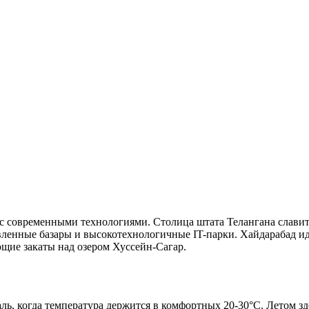
 с современными технологиями. Столица штата Телангана славит
ленные базары и высокотехнологичные IT-парки. Хайдарабад иде
ющие закаты над озером Хуссейн-Сагар.
ь, когда температура держится в комфортных 20-30°C. Летом зде