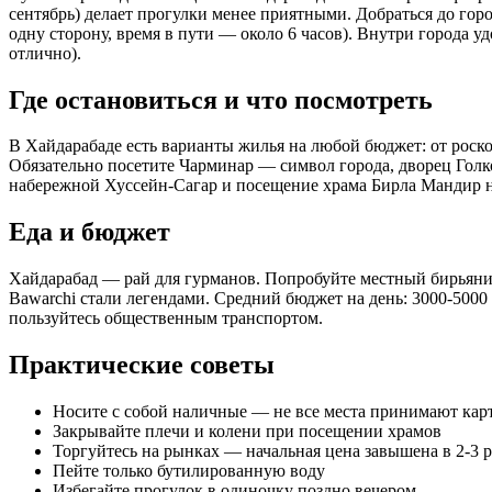
сентябрь) делает прогулки менее приятными. Добраться до гор
одну сторону, время в пути — около 6 часов). Внутри города уд
отлично).
Где остановиться и что посмотреть
В Хайдарабаде есть варианты жилья на любой бюджет: от роскош
Обязательно посетите Чарминар — символ города, дворец Голко
набережной Хуссейн-Сагар и посещение храма Бирла Мандир н
Еда и бюджет
Хайдарабад — рай для гурманов. Попробуйте местный бирьяни (о
Bawarchi стали легендами. Средний бюджет на день: 3000-5000 
пользуйтесь общественным транспортом.
Практические советы
Носите с собой наличные — не все места принимают кар
Закрывайте плечи и колени при посещении храмов
Торгуйтесь на рынках — начальная цена завышена в 2-3 р
Пейте только бутилированную воду
Избегайте прогулок в одиночку поздно вечером