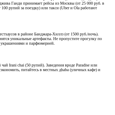
джива Ганди принимает рейсы из Москвы (от 25 000 руб. в
 100 рупий за поездку) или такси (Uber и Ola работают
естхаусов в районе Банджара-Хиллз (от 1500 руб./ночь).
анятся уникальные артефакты. Не пропустите прогулку по
го украшениями и парфюмерией.
й Irani chai (50 рупий). Заведения вроде Paradise или
 сэкономить, питайтесь в местных дhaba (уличных кафе) и