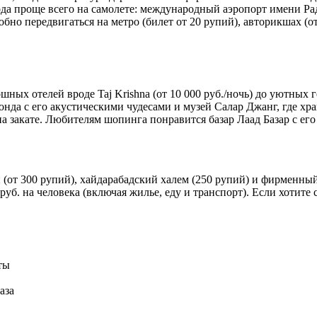
ода проще всего на самолете: международный аэропорт имени Ра
обно передвигаться на метро (билет от 20 рупий), авторикшах (от
ных отелей вроде Taj Krishna (от 10 000 руб./ночь) до уютных г
нда с его акустическими чудесами и музей Салар Джанг, где хр
а закате. Любителям шопинга понравится базар Лаад Базар с е
т 300 рупий), хайдарабадский халем (250 рупий) и фирменный ча
руб. на человека (включая жилье, еду и транспорт). Если хотите
ты
аза