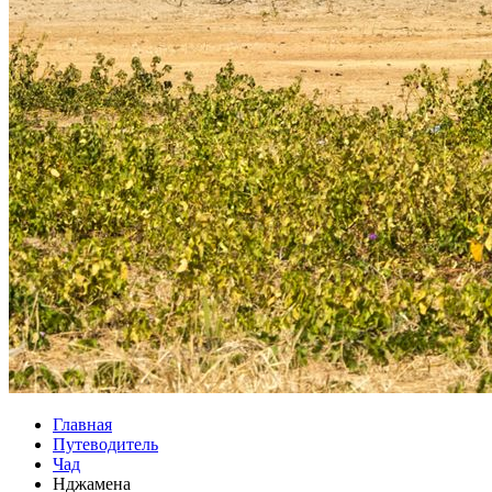
Главная
Путеводитель
Чад
Нджамена