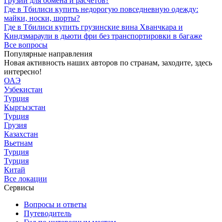
Грузии для обмена и расчетов?
Где в Тбилиси купить недорогую повседневную одежду:
майки, носки, шорты?
Где в Тбилиси купить грузинские вина Хванчкара и
Киндзмараули в дьюти фри без транспортировки в багаже
Все вопросы
Популярные направления
Новая активность наших авторов по странам, заходите, здесь
интересно!
ОАЭ
Узбекистан
Турция
Кыргызстан
Турция
Грузия
Казахстан
Вьетнам
Турция
Турция
Китай
Все локации
Сервисы
Вопросы и ответы
Путеводитель