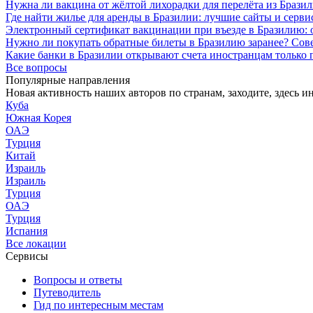
Нужна ли вакцина от жёлтой лихорадки для перелёта из Брази
Где найти жилье для аренды в Бразилии: лучшие сайты и серв
Электронный сертификат вакцинации при въезде в Бразилию: 
Нужно ли покупать обратные билеты в Бразилию заранее? Сов
Какие банки в Бразилии открывают счета иностранцам только 
Все вопросы
Популярные направления
Новая активность наших авторов по странам, заходите, здесь и
Куба
Южная Корея
ОАЭ
Турция
Китай
Израиль
Израиль
Турция
ОАЭ
Турция
Испания
Все локации
Сервисы
Вопросы и ответы
Путеводитель
Гид по интересным местам