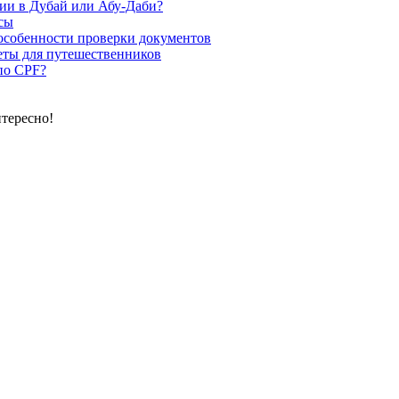
лии в Дубай или Абу-Даби?
исы
особенности проверки документов
еты для путешественников
по CPF?
нтересно!