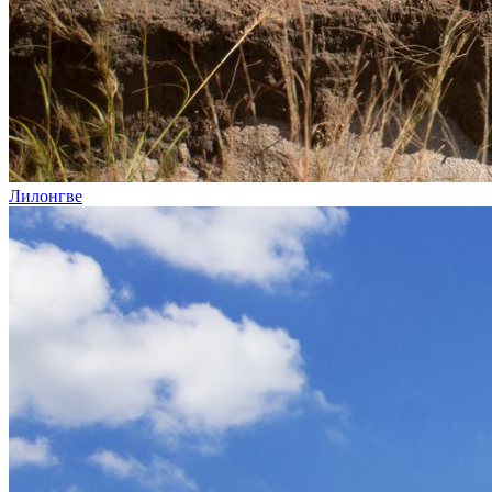
Лилонгве