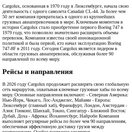
Cargolux, основанная в 1970 году в Люксембурге, начала свою
деятельность с одного самолета Canadair CL-44. За более чем
50 лет компания превратилась в одного из крупнейших
грузовых авиаперевозчиков в мире. Ключевым моментом в
истории Cargolux стало приобретение первого Boeing 747 в
1979 году, что позволило значительно расширить объемы
перевозок. Компания известна своей инновационной
политикой и была первой, кто начал эксплуатацию Boeing
747-8F в 2011 году. Сегодня Cargolux является лидером в
области грузовых авиаперевозок, обслуживая более 90
направлений по всему миру.
Рейсы и направления
В 2026 году Cargolux продолжает расширять свою глобальную
сеть маршрутов, охватывая ключевые грузовые хабы по всему
миру. Основные направления включают: - Северная Америка:
Нью-Йорк, Чикаго, Лос-Анджелес, Майами - Европа:
Люксембург (главный хаб), Франкфурт, Лондон, Амстердам -
Азия: Гонконг, Шанхай, Токио, Сингапур - Ближний Восток:
Дубай, Доха - Африка: Йоханнесбург, Найроби Компания
выполняет регулярные рейсы по более чем 90 направлениям,
обеспечивая эффективную доставку грузов между
континентами. Особое внимание уделяется