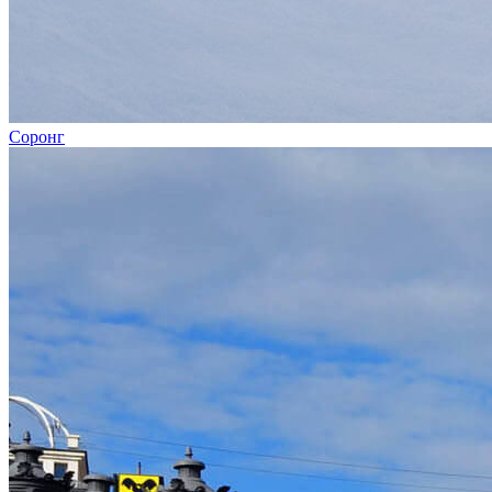
Соронг