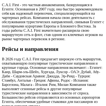
C.A.I. First - это частная авиакомпания, базирующаяся в
Египте. Основанная в 2007 году, она быстро зарекомендовала
себя как надежный перевозчик, специализирующийся на
чартерных рейсах. Компания начала свою деятельность с
обслуживания туристических направлений, связывая Египет с
популярными курортами Европы и Ближнего Востока. За
годы работы C.A.I. First значительно расширила свою
маршрутную сеть и флот, став одним из ключевых игроков на
рынке чартерных перевозок в регионе.
Рейсы и направления
В 2026 году C.A.I. First предлагает широкую сеть маршрутов,
охватывающую популярные туристические направления и
крупные города. Основные направления включают: - Египет:
Каир, Шарм-эль-Шейх, Хургада, Луксор - ОАЭ: Дубай, Абу-
Даби - Саудовская Аравия: Джидда, Эр-Рияд - Турция:
Стамбул, Анталья - Греция: Афины, Родос - Испания:
Барселона, Малага - Италия: Рим, Милан Компания также
выполняет сезонные рейсы в другие популярные
туристические направления в зависимости от спроса.
Большинство рейсов отправляются из основных аэропортов
Египта, обеспечивая удобные стыковки для пассажиров из
разных городов страны.