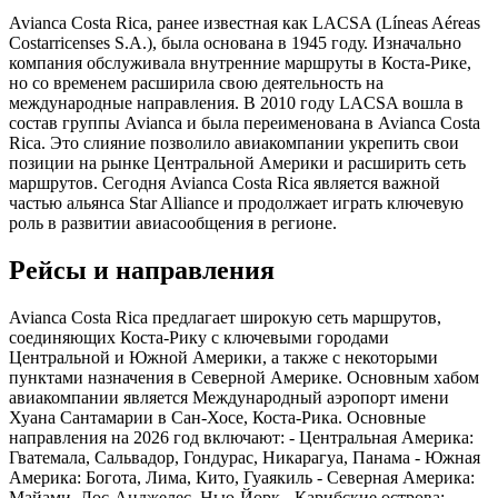
Avianca Costa Rica, ранее известная как LACSA (Líneas Aéreas
Costarricenses S.A.), была основана в 1945 году. Изначально
компания обслуживала внутренние маршруты в Коста-Рике,
но со временем расширила свою деятельность на
международные направления. В 2010 году LACSA вошла в
состав группы Avianca и была переименована в Avianca Costa
Rica. Это слияние позволило авиакомпании укрепить свои
позиции на рынке Центральной Америки и расширить сеть
маршрутов. Сегодня Avianca Costa Rica является важной
частью альянса Star Alliance и продолжает играть ключевую
роль в развитии авиасообщения в регионе.
Рейсы и направления
Avianca Costa Rica предлагает широкую сеть маршрутов,
соединяющих Коста-Рику с ключевыми городами
Центральной и Южной Америки, а также с некоторыми
пунктами назначения в Северной Америке. Основным хабом
авиакомпании является Международный аэропорт имени
Хуана Сантамарии в Сан-Хосе, Коста-Рика. Основные
направления на 2026 год включают: - Центральная Америка:
Гватемала, Сальвадор, Гондурас, Никарагуа, Панама - Южная
Америка: Богота, Лима, Кито, Гуаякиль - Северная Америка:
Майами, Лос-Анджелес, Нью-Йорк - Карибские острова: