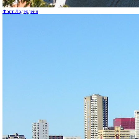
Форт-Лодердейл