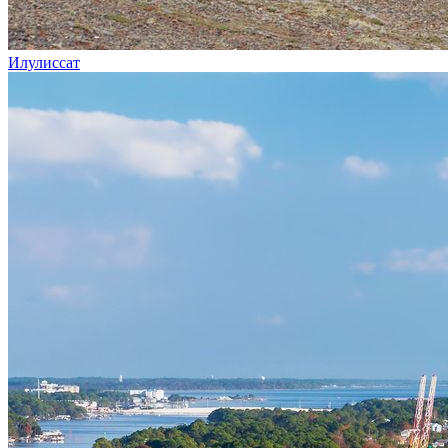
Илулиссат