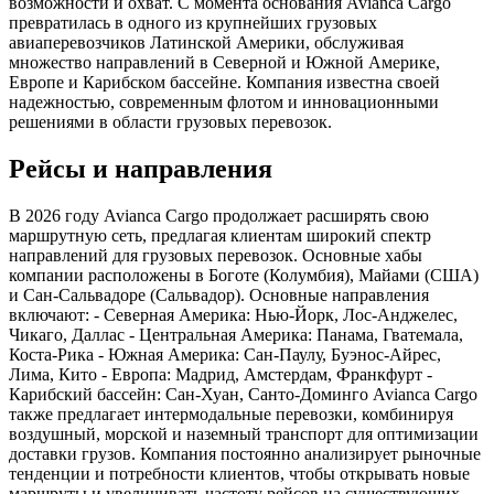
возможности и охват. С момента основания Avianca Cargo
превратилась в одного из крупнейших грузовых
авиаперевозчиков Латинской Америки, обслуживая
множество направлений в Северной и Южной Америке,
Европе и Карибском бассейне. Компания известна своей
надежностью, современным флотом и инновационными
решениями в области грузовых перевозок.
Рейсы и направления
В 2026 году Avianca Cargo продолжает расширять свою
маршрутную сеть, предлагая клиентам широкий спектр
направлений для грузовых перевозок. Основные хабы
компании расположены в Боготе (Колумбия), Майами (США)
и Сан-Сальвадоре (Сальвадор). Основные направления
включают: - Северная Америка: Нью-Йорк, Лос-Анджелес,
Чикаго, Даллас - Центральная Америка: Панама, Гватемала,
Коста-Рика - Южная Америка: Сан-Паулу, Буэнос-Айрес,
Лима, Кито - Европа: Мадрид, Амстердам, Франкфурт -
Карибский бассейн: Сан-Хуан, Санто-Доминго Avianca Cargo
также предлагает интермодальные перевозки, комбинируя
воздушный, морской и наземный транспорт для оптимизации
доставки грузов. Компания постоянно анализирует рыночные
тенденции и потребности клиентов, чтобы открывать новые
маршруты и увеличивать частоту рейсов на существующих