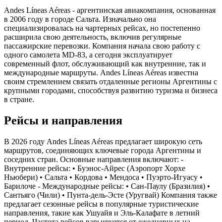
Andes Líneas Aéreas - аргентинская авиакомпания, основанная
в 2006 году в городе Сальта. Изначально она
специализировалась на чартерных рейсах, но постепенно
расширила свою деятельность, включив регулярные
пассажирские перевозки. Компания начала свою работу с
одного самолета MD-83, а сегодня эксплуатирует
современный флот, обслуживающий как внутренние, так и
международные маршруты. Andes Líneas Aéreas известна
своим стремлением связать отдаленные регионы Аргентины с
крупными городами, способствуя развитию туризма и бизнеса
в стране.
Рейсы и направления
В 2026 году Andes Líneas Aéreas предлагает широкую сеть
маршрутов, соединяющих ключевые города Аргентины и
соседних стран. Основные направления включают: -
Внутренние рейсы: • Буэнос-Айрес (Аэропорт Хорхе
Ньюбери) • Сальта • Кордова • Мендоса • Пуэрто-Игуасу •
Барилоче - Международные рейсы: • Сан-Паулу (Бразилия) •
Сантьяго (Чили) • Пунта-дель-Эсте (Уругвай) Компания также
предлагает сезонные рейсы в популярные туристические
направления, такие как Ушуайя и Эль-Калафате в летний
период. Частота рейсов варьируется от ежедневных на