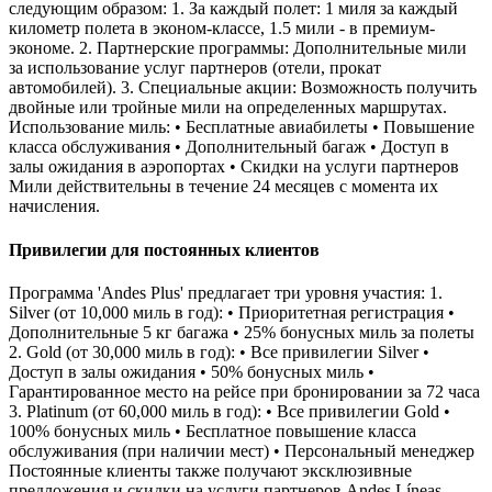
следующим образом: 1. За каждый полет: 1 миля за каждый
километр полета в эконом-классе, 1.5 мили - в премиум-
экономе. 2. Партнерские программы: Дополнительные мили
за использование услуг партнеров (отели, прокат
автомобилей). 3. Специальные акции: Возможность получить
двойные или тройные мили на определенных маршрутах.
Использование миль: • Бесплатные авиабилеты • Повышение
класса обслуживания • Дополнительный багаж • Доступ в
залы ожидания в аэропортах • Скидки на услуги партнеров
Мили действительны в течение 24 месяцев с момента их
начисления.
Привилегии для постоянных клиентов
Программа 'Andes Plus' предлагает три уровня участия: 1.
Silver (от 10,000 миль в год): • Приоритетная регистрация •
Дополнительные 5 кг багажа • 25% бонусных миль за полеты
2. Gold (от 30,000 миль в год): • Все привилегии Silver •
Доступ в залы ожидания • 50% бонусных миль •
Гарантированное место на рейсе при бронировании за 72 часа
3. Platinum (от 60,000 миль в год): • Все привилегии Gold •
100% бонусных миль • Бесплатное повышение класса
обслуживания (при наличии мест) • Персональный менеджер
Постоянные клиенты также получают эксклюзивные
предложения и скидки на услуги партнеров Andes Líneas