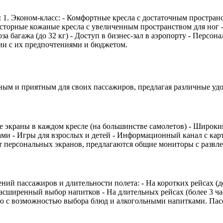
: 1. Эконом-класс: - Комфортные кресла с достаточным пространс
Просторные кожаные кресла с увеличенным пространством для ног
 багажа (до 32 кг) - Доступ в бизнес-зал в аэропорту - Персо
ии с их предпочтениями и бюджетом.
ным и приятным для своих пассажиров, предлагая различные удоб
ные экраны в каждом кресле (на большинстве самолетов) - Широк
и - Игры для взрослых и детей - Информационный канал с карт
ет персональных экранов, предлагаются общие мониторы с развл
ний пассажиров и длительности полета: - На коротких рейсах (до 1
, расширенный выбор напитков - На длительных рейсах (более 3 ч
ню с возможностью выбора блюд и алкогольными напитками. Пасс