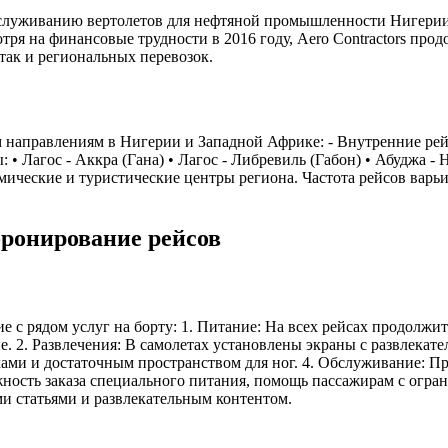
 обслуживанию вертолетов для нефтяной промышленности Нигерии
ря на финансовые трудности в 2016 году, Aero Contractors прод
так и региональных перевозок.
 направлениям в Нигерии и Западной Африке: - Внутренние рейсы
: • Лагос - Аккра (Гана) • Лагос - Либревиль (Габон) • Абуджа
омические и туристические центры региона. Частота рейсов вар
бронирование рейсов
е с рядом услуг на борту: 1. Питание: На всех рейсах продолжит
е. 2. Развлечения: В самолетах установлены экраны с развлекат
ами и достаточным пространством для ног. 4. Обслуживание: 
ность заказа специального питания, помощь пассажирам с огра
и статьями и развлекательным контентом.