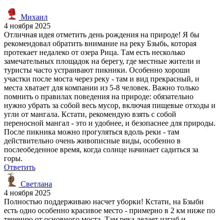
Михаил
4 ноября 2025
Отличная идея отметить день рождения на природе! Я бы
рекомендовал обратить внимание на реку Бзыбь, которая
протекает недалеко от озера Рица. Там есть несколько
замечательных площадок на берегу, где местные жители и
туристы часто устраивают пикники. Особенно хороши
участки после моста через реку - там и вид прекрасный, и
места хватает для компании из 5-8 человек. Важно только
помнить о правилах поведения на природе: обязательно
нужно убрать за собой весь мусор, включая пищевые отходы и
угли от мангала. Кстати, рекомендую взять с собой
переносной мангал - это и удобнее, и безопаснее для природы.
После пикника можно прогуляться вдоль реки - там
действительно очень живописные виды, особенно в
послеобеденное время, когда солнце начинает садиться за
горы.
Ответить
Светлана
4 ноября 2025
Полностью поддерживаю насчет уборки! Кстати, на Бзыби
есть одно особенно красивое место - примерно в 2 км ниже по
течению от основного моста. Там река делает изгиб и