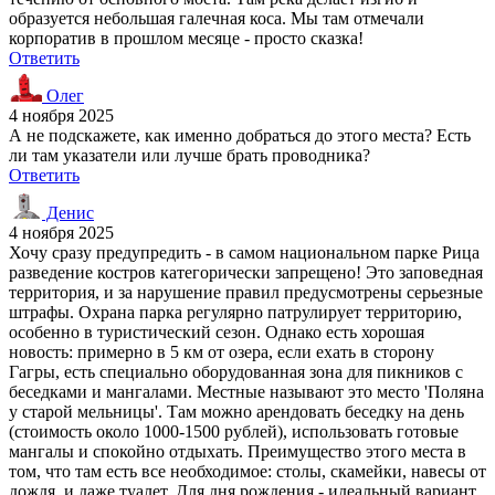
образуется небольшая галечная коса. Мы там отмечали
корпоратив в прошлом месяце - просто сказка!
Ответить
Олег
4 ноября 2025
А не подскажете, как именно добраться до этого места? Есть
ли там указатели или лучше брать проводника?
Ответить
Денис
4 ноября 2025
Хочу сразу предупредить - в самом национальном парке Рица
разведение костров категорически запрещено! Это заповедная
территория, и за нарушение правил предусмотрены серьезные
штрафы. Охрана парка регулярно патрулирует территорию,
особенно в туристический сезон. Однако есть хорошая
новость: примерно в 5 км от озера, если ехать в сторону
Гагры, есть специально оборудованная зона для пикников с
беседками и мангалами. Местные называют это место 'Поляна
у старой мельницы'. Там можно арендовать беседку на день
(стоимость около 1000-1500 рублей), использовать готовые
мангалы и спокойно отдыхать. Преимущество этого места в
том, что там есть все необходимое: столы, скамейки, навесы от
дождя, и даже туалет. Для дня рождения - идеальный вариант,