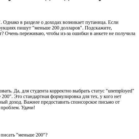
. Однако в разделе о доходах возникает путаница. Если
струкциях пишут "меньше 200 долларов". Подскажите,
ет? Очень переживаю, чтобы из-за ошибки в анкете не получила
вать. Да, для студента корректно выбрать статус "unemployed"
е 200". Это стандартная формулировка для тех, у кого нет
ьный доход. Важнее предоставить спонсорское письмо от
 проблем. Удачи!
о писать "меньше 200"?