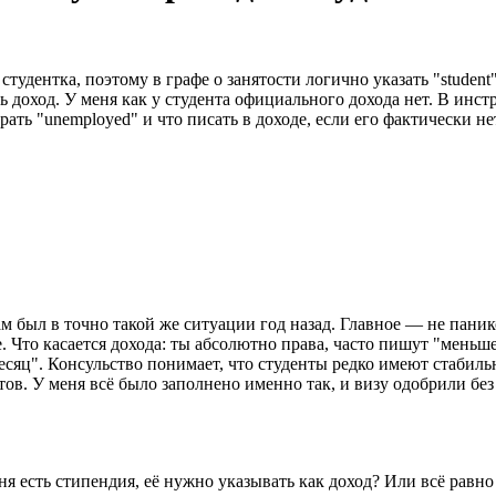
дентка, поэтому в графе о занятости логично указать "student"
ать доход. У меня как у студента официального дохода нет. В ин
ать "unemployed" и что писать в доходе, если его фактически н
ам был в точно такой же ситуации год назад. Главное — не панико
те. Что касается дохода: ты абсолютно права, часто пишут "меньш
месяц". Консульство понимает, что студенты редко имеют стабил
ов. У меня всё было заполнено именно так, и визу одобрили без
еня есть стипендия, её нужно указывать как доход? Или всё равн