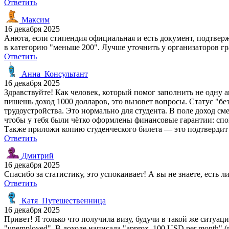
Ответить
Максим
16 декабря 2025
Анюта, если стипендия официальная и есть документ, подтвержд
в категорию "меньше 200". Лучше уточнить у организаторов гр
Ответить
Анна_Консультант
16 декабря 2025
Здравствуйте! Как человек, который помог заполнить не одну 
пишешь доход 1000 долларов, это вызовет вопросы. Статус "б
трудоустройства. Это нормально для студента. В поле доход см
чтобы у тебя были чётко оформлены финансовые гарантии: спон
Также приложи копию студенческого билета — это подтвердит 
Ответить
Дмитрий
16 декабря 2025
Спасибо за статистику, это успокаивает! А вы не знаете, есть
Ответить
Катя_Путешественница
16 декабря 2025
Привет! Я только что получила визу, будучи в такой же ситуаци
"unemployed". В доходе написала "approx. 100 USD per month" 