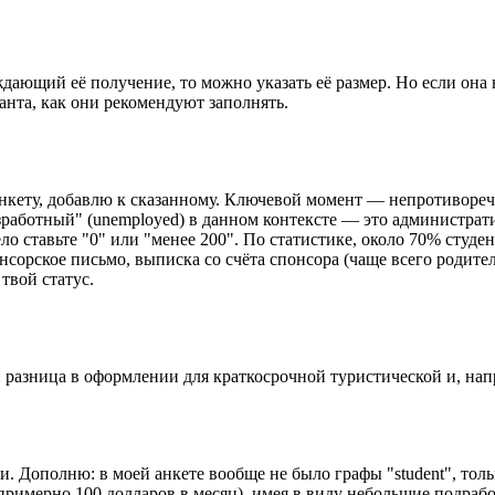
ающий её получение, то можно указать её размер. Но если она н
анта, как они рекомендуют заполнять.
анкету, добавлю к сказанному. Ключевой момент — непротивореч
езработный" (unemployed) в данном контексте — это администра
ело ставьте "0" или "менее 200". По статистике, около 70% студ
сорское письмо, выписка со счёта спонсора (чаще всего родител
твой статус.
 ли разница в оформлении для краткосрочной туристической и, на
и. Дополню: в моей анкете вообще не было графы "student", толь
(примерно 100 долларов в месяц), имея в виду небольшие подраб