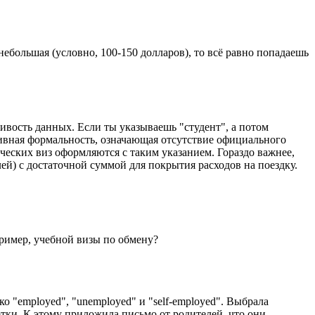
ебольшая (условно, 100-150 долларов), то всё равно попадаешь
ивость данных. Если ты указываешь "студент", а потом
тивная формальность, означающая отсутствие официального
енческих виз оформляются с таким указанием. Гораздо важнее,
ей) с достаточной суммой для покрытия расходов на поездку.
пример, учебной визы по обмену?
ко "employed", "unemployed" и "self-employed". Выбрала
отки. К этому приложила письмо от родителей, что они