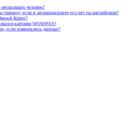
 нескольких человек?
 границу, если в загранпаспорте его нет на английском?
Южной Корее?
ьзовался картами WOWPAS?
ю, если изменились данные?