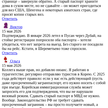
странице – завернули обратно. А старый паспорт храните
дома в сухом месте, но не сдавайте – он может пригодиться
для виз США, Шенгена и некоторых азиатских стран, где
просят копии старых виз.
Ответить
Виктор
15 мая 2026
Подтверждаю. В январе 2026 летел в Пусан через Дубай, на
стойке регистрации попросили оба паспорта – хотели
убедиться, что нет запрета на выезд. Без старого не посадили
бы на рейс. Кстати, в Шереметьево тоже спросили.
Ответить
Ольга
15 мая 2026
Коллега выше прав, но добавлю нюанс. Я работаю в
турагентстве, регулярно отправляю туристов в Корею. С 2025
года действует правило: если у вас есть действующий (пусть
даже просроченный) загранпаспорт, его нужно носить с собой
при въезде. Корейская иммиграционная служба может
запросить его для подтверждения, что вы не нарушали
визовый режим. Сдавать старый паспорт в МВД не нужно.
Вообще. Законодательство РФ не требует сдавать
просроченный загранник – вы просто получаете новый, а