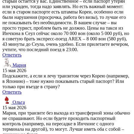
старый остаётся у вас. Единственное – если паспорт утерян
или украден, тогда надо заявлять. Но есть важный момент:
если в старом паспорте есть штампы Кореи, особенно если
были нарушения (просрочка, работа без визы), то лучше его
не показывать без необходимости. В вашем случае – вы
просто турист, проблем быть не должно. Цены на такси из
Инчхона в Сеул сейчас около 70 000 вон (около 5 000 руб), но
я советую брать экспресс-поезд AREX – 8 000 вон (580 руб),
43 минуты до Сеула, очень удобно. Если прилетаете вечером,
учтите, что последний поезд в 23:00.
Ответить
Мария
15 мая 2026
Подскажите, а если я лечу транзитом через Корею (например,
в Японию) – тоже нужно показывать старый паспорт? Или
только при въезде в страну?
Ответить
Ольга
15 мая 2026
Мария, при транзите без выхода из трансферной зоны обычно
не спрашивают. Но если будете проходить паспортный
контроль (например, на пересадке в Инчхоне с одного
терминала на другой), то могут. Лучше иметь оба с собой –