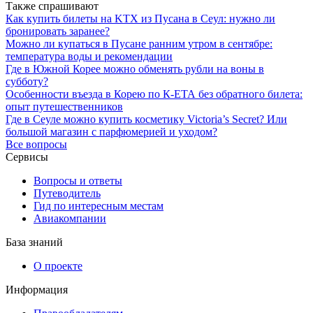
Также спрашивают
Как купить билеты на KTX из Пусана в Сеул: нужно ли
бронировать заранее?
Можно ли купаться в Пусане ранним утром в сентябре:
температура воды и рекомендации
Где в Южной Корее можно обменять рубли на воны в
субботу?
Особенности въезда в Корею по К-ЕТА без обратного билета:
опыт путешественников
Где в Сеуле можно купить косметику Victoria’s Secret? Или
большой магазин с парфюмерией и уходом?
Все вопросы
Сервисы
Вопросы и ответы
Путеводитель
Гид по интересным местам
Авиакомпании
База знаний
О проекте
Информация