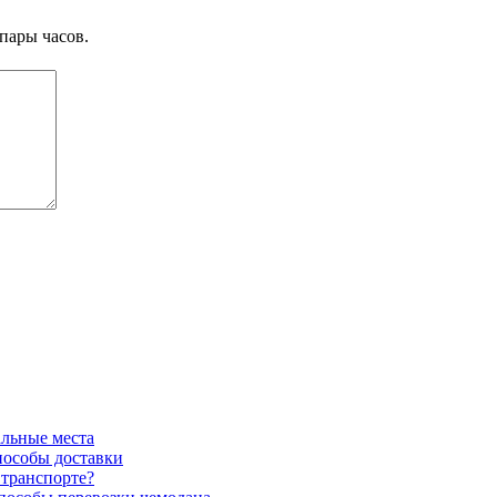
пары часов.
альные места
пособы доставки
 транспорте?