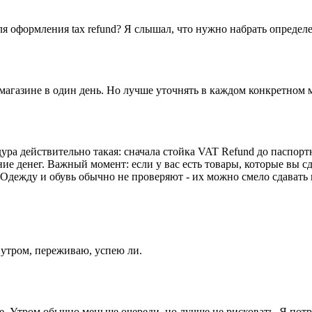
я оформления tax refund? Я слышал, что нужно набрать определ
магазине в один день. Но лучше уточнять в каждом конкретном м
ура действительно такая: сначала стойка VAT Refund до паспорт
ние денег. Важный момент: если у вас есть товары, которые вы с
дежду и обувь обычно не проверяют - их можно смело сдавать в
 утром, переживаю, успею ли.
 Утром обычно меньше очереди, но лучше не рисковать. Я потра